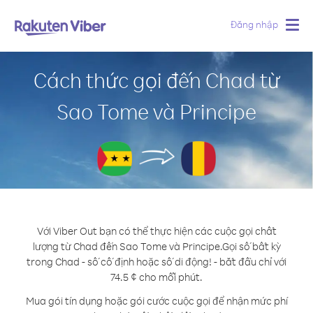
Đăng nhập
Togg
navig
Cách thức gọi đến Chad từ
Sao Tome và Principe
Với Viber Out bạn có thể thực hiện các cuộc gọi chất
lượng từ Chad đến Sao Tome và Principe.
Gọi số bất kỳ
trong Chad - số cố định hoặc số di động! - bắt đầu chỉ với
74.5 ¢ cho mỗi phút.
Mua gói tín dụng hoặc gói cước cuộc gọi để nhận mức phí