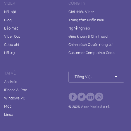
VIBER
CÔNG TY
Nổi bật
Giới thiệu Viber
Blog
Trung tâm Nhãn hiệu
Bảo mật
Nghề nghiệp
Viber Out
Điều khoản & Chính sách
Cước phí
Chính sách Quyền riêng tư
Hỗ trợ
Customer Complaints Code
TẢI VỀ
Tiếng Việt
Android
iPhone & iPad
Windows PC
Mac
©
2026
Viber Media S.à r.l.
Linux