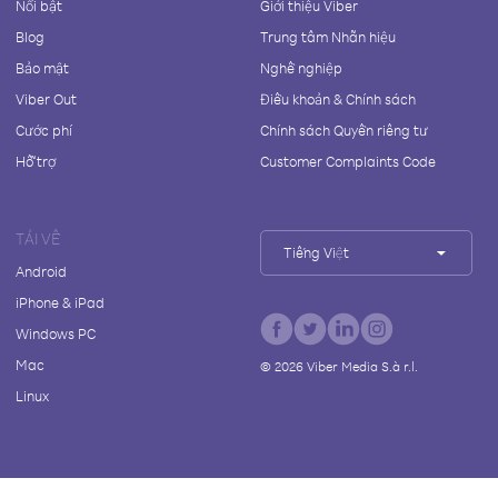
Nổi bật
Giới thiệu Viber
Blog
Trung tâm Nhãn hiệu
Bảo mật
Nghề nghiệp
Viber Out
Điều khoản & Chính sách
Cước phí
Chính sách Quyền riêng tư
Hỗ trợ
Customer Complaints Code
TẢI VỀ
Tiếng Việt
Android
iPhone & iPad
Windows PC
Mac
©
2026
Viber Media S.à r.l.
Linux