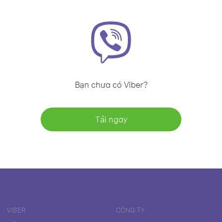
Bạn chưa có Viber?
Tải ngay
VIBER
CÔNG TY