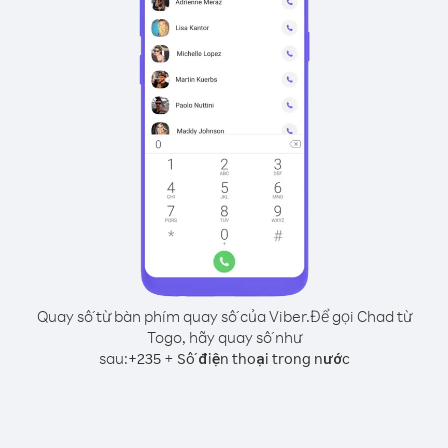
Quay số từ bàn phím quay số của Viber.
Để gọi Chad từ
Togo, hãy quay số như
sau:
+
+
235
Số điện thoại trong nước