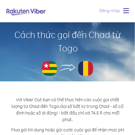
Đăng nhập
Togg
navig
Cách thức gọi đến Chad từ
Togo
Với Viber Out bạn có thể thực hiện các cuộc gọi chất
lượng từ Chad đến Togo.
Gọi số bất kỳ trong Chad - số cố
định hoặc số di động! - bắt đầu chỉ với 74.5 ¢ cho mỗi
phút.
Mua gói tín dụng hoặc gói cước cuộc gọi để nhận mức phí