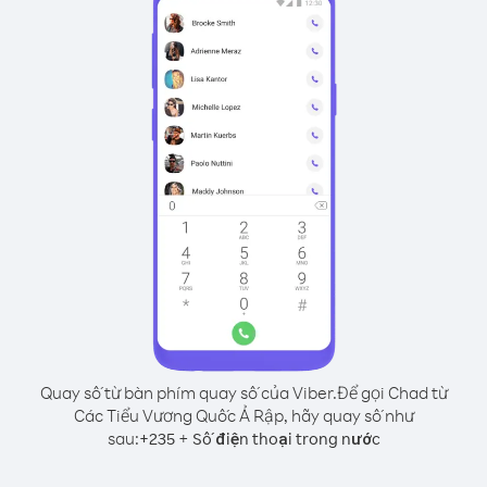
Quay số từ bàn phím quay số của Viber.
Để gọi Chad từ
Các Tiểu Vương Quốc Ả Rập, hãy quay số như
sau:
+
+
235
Số điện thoại trong nước