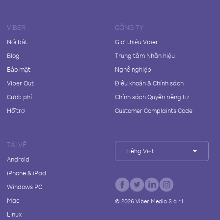
VIBER
CÔNG TY
Nổi bật
Giới thiệu Viber
Blog
Trung tâm Nhãn hiệu
Bảo mật
Nghề nghiệp
Viber Out
Điều khoản & Chính sách
Cước phí
Chính sách Quyền riêng tư
Hỗ trợ
Customer Complaints Code
TẢI VỀ
Tiếng Việt
Android
iPhone & iPad
Windows PC
Mac
©
2026
Viber Media S.à r.l.
Linux