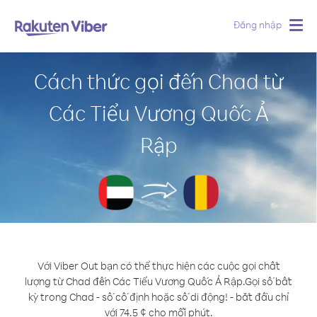
Đăng nhập
Togg
navig
Cách thức gọi đến Chad từ
Các Tiểu Vương Quốc Ả
Rập
Với Viber Out bạn có thể thực hiện các cuộc gọi chất
lượng từ Chad đến Các Tiểu Vương Quốc Ả Rập.
Gọi số bất
kỳ trong Chad - số cố định hoặc số di động! - bắt đầu chỉ
với 74.5 ¢ cho mỗi phút.