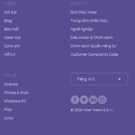
VIBER
CÔNG TY
Nổi bật
Giới thiệu Viber
Blog
Trung tâm Nhãn hiệu
Bảo mật
Nghề nghiệp
Viber Out
Điều khoản & Chính sách
Cước phí
Chính sách Quyền riêng tư
Hỗ trợ
Customer Complaints Code
TẢI VỀ
Tiếng Việt
Android
iPhone & iPad
Windows PC
Mac
©
2026
Viber Media S.à r.l.
Linux