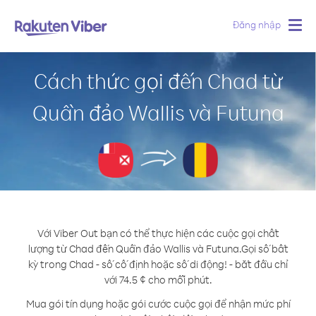
Đăng nhập
Togg
navig
Cách thức gọi đến Chad từ
Quần đảo Wallis và Futuna
Với Viber Out bạn có thể thực hiện các cuộc gọi chất
lượng từ Chad đến Quần đảo Wallis và Futuna.
Gọi số bất
kỳ trong Chad - số cố định hoặc số di động! - bắt đầu chỉ
với 74.5 ¢ cho mỗi phút.
Mua gói tín dụng hoặc gói cước cuộc gọi để nhận mức phí