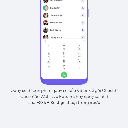
Quay số từ bàn phím quay số của Viber.
Để gọi Chad từ
Quần đảo Wallis và Futuna, hãy quay số như
sau:
+
+
235
Số điện thoại trong nước