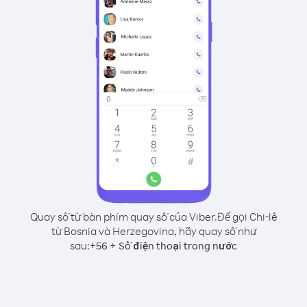
Quay số từ bàn phím quay số của Viber.
Để gọi Chi-lê
từ Bosnia và Herzegovina, hãy quay số như
sau:
+
+
56
Số điện thoại trong nước