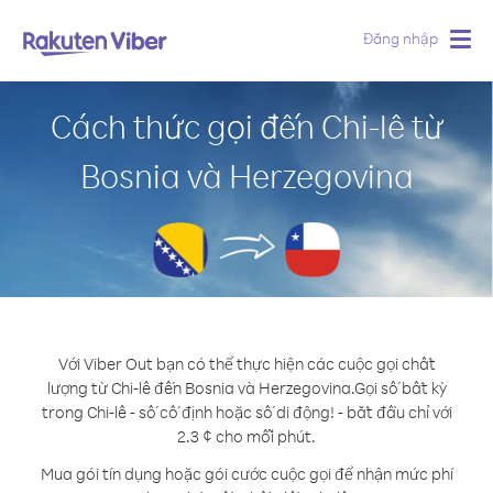
Đăng nhập
Togg
navig
Cách thức gọi đến Chi-lê từ
Bosnia và Herzegovina
Với Viber Out bạn có thể thực hiện các cuộc gọi chất
lượng từ Chi-lê đến Bosnia và Herzegovina.
Gọi số bất kỳ
trong Chi-lê - số cố định hoặc số di động! - bắt đầu chỉ với
2.3 ¢ cho mỗi phút.
Mua gói tín dụng hoặc gói cước cuộc gọi để nhận mức phí