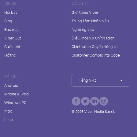
VIBER
CÔNG TY
Nổi bật
Giới thiệu Viber
Blog
Trung tâm Nhãn hiệu
Bảo mật
Nghề nghiệp
Viber Out
Điều khoản & Chính sách
Cước phí
Chính sách Quyền riêng tư
Hỗ trợ
Customer Complaints Code
TẢI VỀ
Tiếng Việt
Android
iPhone & iPad
Windows PC
Mac
©
2026
Viber Media S.à r.l.
Linux