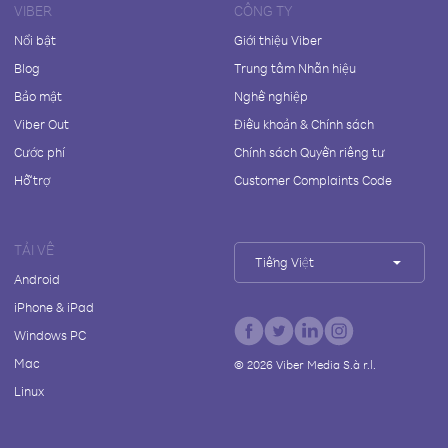
VIBER
CÔNG TY
Nổi bật
Giới thiệu Viber
Blog
Trung tâm Nhãn hiệu
Bảo mật
Nghề nghiệp
Viber Out
Điều khoản & Chính sách
Cước phí
Chính sách Quyền riêng tư
Hỗ trợ
Customer Complaints Code
TẢI VỀ
Tiếng Việt
Android
iPhone & iPad
Windows PC
Mac
©
2026
Viber Media S.à r.l.
Linux