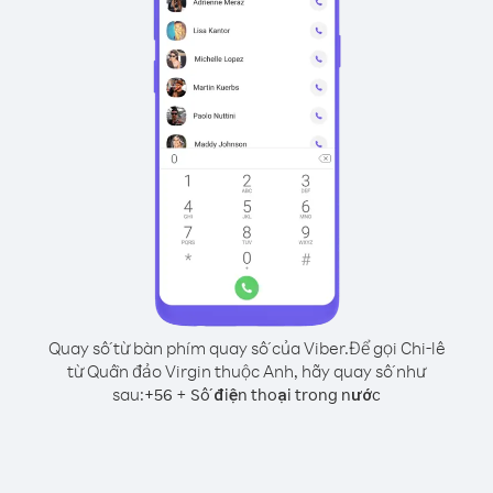
Quay số từ bàn phím quay số của Viber.
Để gọi Chi-lê
từ Quần đảo Virgin thuộc Anh, hãy quay số như
sau:
+
+
56
Số điện thoại trong nước