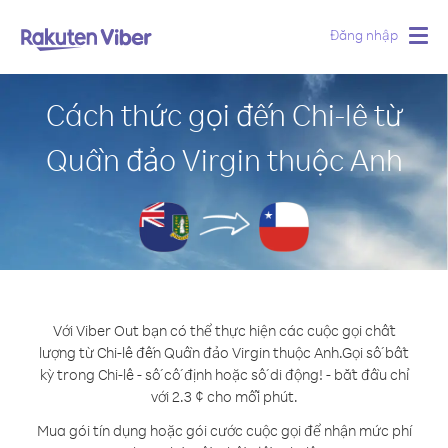
Đăng nhập
Togg
navig
Cách thức gọi đến Chi-lê từ
Quần đảo Virgin thuộc Anh
Với Viber Out bạn có thể thực hiện các cuộc gọi chất
lượng từ Chi-lê đến Quần đảo Virgin thuộc Anh.
Gọi số bất
kỳ trong Chi-lê - số cố định hoặc số di động! - bắt đầu chỉ
với 2.3 ¢ cho mỗi phút.
Mua gói tín dụng hoặc gói cước cuộc gọi để nhận mức phí