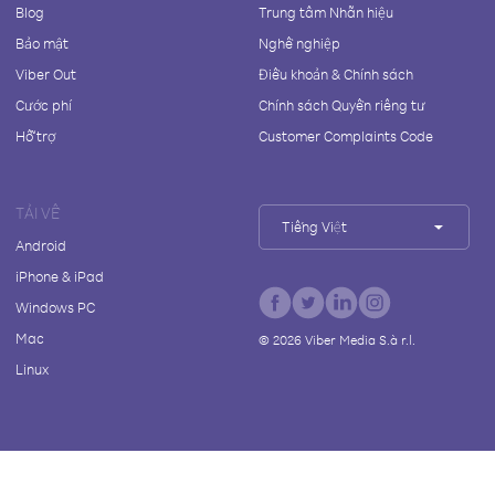
Blog
Trung tâm Nhãn hiệu
Bảo mật
Nghề nghiệp
Viber Out
Điều khoản & Chính sách
Cước phí
Chính sách Quyền riêng tư
Hỗ trợ
Customer Complaints Code
TẢI VỀ
Tiếng Việt
Android
iPhone & iPad
Windows PC
Mac
©
2026
Viber Media S.à r.l.
Linux