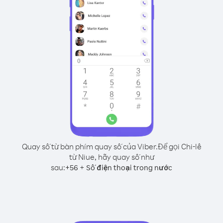
Quay số từ bàn phím quay số của Viber.
Để gọi Chi-lê
từ Niue, hãy quay số như
sau:
+
+
56
Số điện thoại trong nước