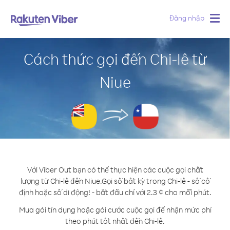
Đăng nhập
Togg
navig
Cách thức gọi đến Chi-lê từ
Niue
Với Viber Out bạn có thể thực hiện các cuộc gọi chất
lượng từ Chi-lê đến Niue.
Gọi số bất kỳ trong Chi-lê - số cố
định hoặc số di động! - bắt đầu chỉ với 2.3 ¢ cho mỗi phút.
Mua gói tín dụng hoặc gói cước cuộc gọi để nhận mức phí
theo phút tốt nhất đến Chi-lê.