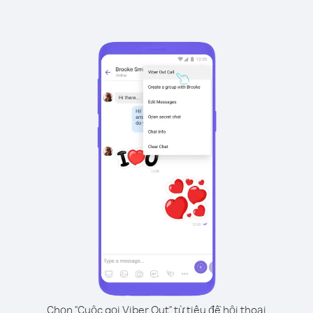
Chọn "Cuộc gọi Viber Out" từ tiêu đề hội thoại