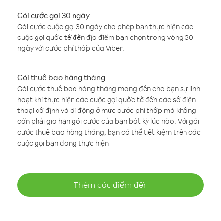
Gói cước gọi 30 ngày
Gói cước cuộc gọi 30 ngày cho phép bạn thực hiện các
cuộc gọi quốc tế đến địa điểm bạn chọn trong vòng 30
ngày với cước phí thấp của Viber.
Gói thuê bao hàng tháng
Gói cước thuê bao hàng tháng mang đến cho bạn sự linh
hoạt khi thực hiện các cuộc gọi quốc tế đến các số điện
thoại cố định và di động ở mức cước phí thấp mà không
cần phải gia hạn gói cước của bạn bất kỳ lúc nào. Với gói
cước thuê bao hàng tháng, bạn có thể tiết kiệm trên các
cuộc gọi bạn đang thực hiện
Thêm các điểm đến