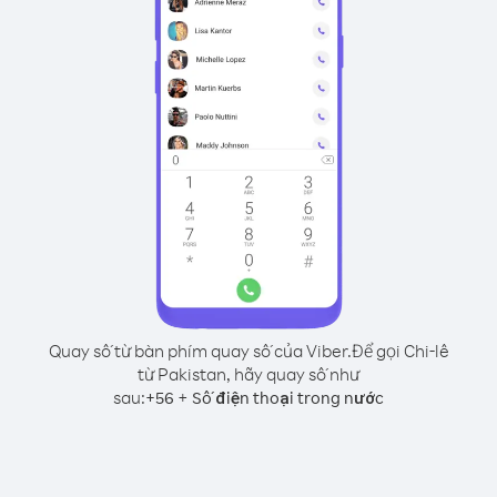
Quay số từ bàn phím quay số của Viber.
Để gọi Chi-lê
từ Pakistan, hãy quay số như
sau:
+
+
56
Số điện thoại trong nước