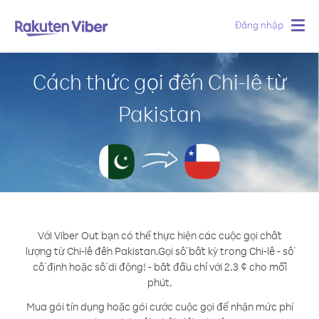
Đăng nhập
Togg
navig
Cách thức gọi đến Chi-lê từ
Pakistan
Với Viber Out bạn có thể thực hiện các cuộc gọi chất
lượng từ Chi-lê đến Pakistan.
Gọi số bất kỳ trong Chi-lê - số
cố định hoặc số di động! - bắt đầu chỉ với 2.3 ¢ cho mỗi
phút.
Mua gói tín dụng hoặc gói cước cuộc gọi để nhận mức phí