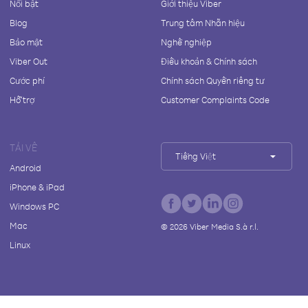
Nổi bật
Giới thiệu Viber
Blog
Trung tâm Nhãn hiệu
Bảo mật
Nghề nghiệp
Viber Out
Điều khoản & Chính sách
Cước phí
Chính sách Quyền riêng tư
Hỗ trợ
Customer Complaints Code
TẢI VỀ
Tiếng Việt
Android
iPhone & iPad
Windows PC
Mac
©
2026
Viber Media S.à r.l.
Linux