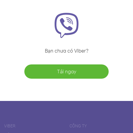
Bạn chưa có Viber?
Tải ngay
VIBER
CÔNG TY