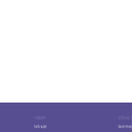
VIBER
CÔNG 
Nổi bật
Giới thi