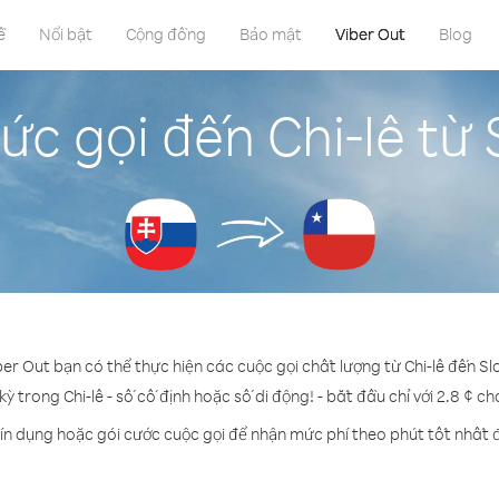
ề
Nổi bật
Cộng đồng
Bảo mật
Viber Out
Blog
ức gọi đến Chi-lê từ 
ber Out bạn có thể thực hiện các cuộc gọi chất lượng từ Chi-lê đến Sl
kỳ trong Chi-lê - số cố định hoặc số di động! - bắt đầu chỉ với 2.8 ¢ c
ín dụng hoặc gói cước cuộc gọi để nhận mức phí theo phút tốt nhất đ