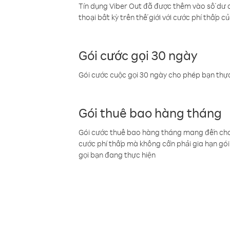
Tín dụng Viber Out đã được thêm vào số dư củ
thoại bất kỳ trên thế giới với cước phí thấp củ
Gói cước gọi 30 ngày
Gói cước cuộc gọi 30 ngày cho phép bạn thực
Gói thuê bao hàng tháng
Gói cước thuê bao hàng tháng mang đến cho b
cước phí thấp mà không cần phải gia hạn gói 
gọi bạn đang thực hiện