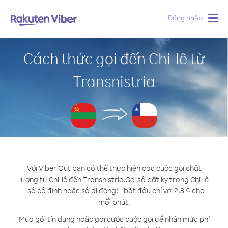
Đăng nhập
Togg
navig
Cách thức gọi đến Chi-lê từ
Transnistria
Với Viber Out bạn có thể thực hiện các cuộc gọi chất
lượng từ Chi-lê đến Transnistria.
Gọi số bất kỳ trong Chi-lê
- số cố định hoặc số di động! - bắt đầu chỉ với 2.3 ¢ cho
mỗi phút.
Mua gói tín dụng hoặc gói cước cuộc gọi để nhận mức phí