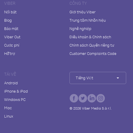
VIBER
CÔNG TY
Nổi bật
Giới thiệu Viber
Blog
Trung tâm Nhãn hiệu
Bảo mật
Nghề nghiệp
Viber Out
Điều khoản & Chính sách
Cước phí
Chính sách Quyền riêng tư
Hỗ trợ
Customer Complaints Code
TẢI VỀ
Tiếng Việt
Android
iPhone & iPad
Windows PC
Mac
©
2026
Viber Media S.à r.l.
Linux