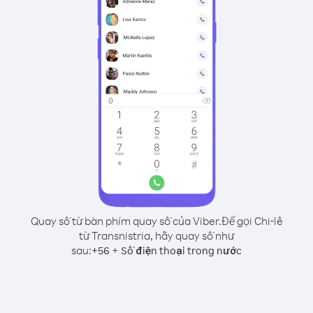
Quay số từ bàn phím quay số của Viber.
Để gọi Chi-lê
từ Transnistria, hãy quay số như
sau:
+
+
56
Số điện thoại trong nước