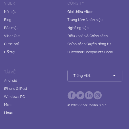
VIBER
CÔNG TY
Nổi bật
Giới thiệu Viber
Blog
Trung tâm Nhãn hiệu
Bảo mật
Nghề nghiệp
Viber Out
Điều khoản & Chính sách
Cước phí
Chính sách Quyền riêng tư
Hỗ trợ
Customer Complaints Code
TẢI VỀ
Tiếng Việt
Android
iPhone & iPad
Windows PC
Mac
©
2026
Viber Media S.à r.l.
Linux