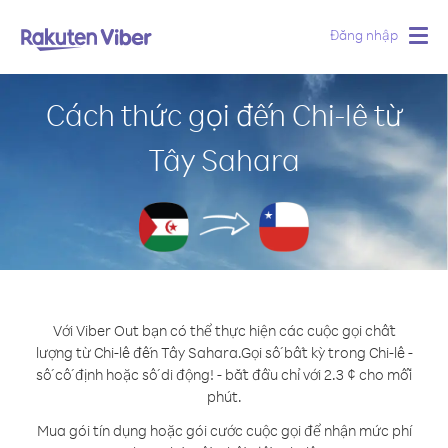
Đăng nhập
Togg
navig
Cách thức gọi đến Chi-lê từ
Tây Sahara
Với Viber Out bạn có thể thực hiện các cuộc gọi chất
lượng từ Chi-lê đến Tây Sahara.
Gọi số bất kỳ trong Chi-lê -
số cố định hoặc số di động! - bắt đầu chỉ với 2.3 ¢ cho mỗi
phút.
Mua gói tín dụng hoặc gói cước cuộc gọi để nhận mức phí