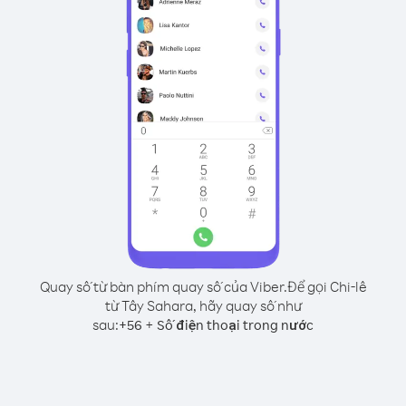
Quay số từ bàn phím quay số của Viber.
Để gọi Chi-lê
từ Tây Sahara, hãy quay số như
sau:
+
+
56
Số điện thoại trong nước