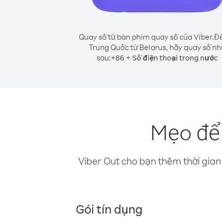
Quay số từ bàn phím quay số của Viber.
Để
Trung Quốc từ Belarus, hãy quay số nh
sau:
+
+
86
Số điện thoại trong nước
Mẹo để 
Viber Out cho bạn thêm thời gian 
Gói tín dụng