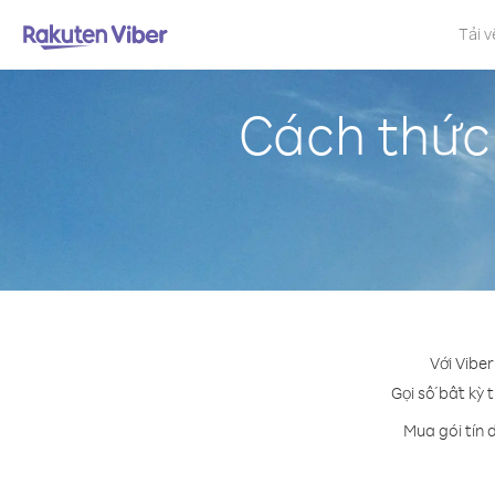
Tải v
Cách thức
Với Vibe
Gọi số bất kỳ 
Mua gói tín 