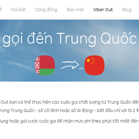
ề
Nổi bật
Cộng đồng
Bảo mật
Viber Out
Blog
 gọi đến Trung Quốc 
r Out bạn có thể thực hiện các cuộc gọi chất lượng từ Trung Quốc đến
trong Trung Quốc - số cố định hoặc số di động! - bắt đầu chỉ với 13.2 
dụng hoặc gói cước cuộc gọi để nhận mức phí theo phút tốt nhất đế