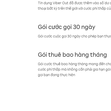
Tín dụng Viber Out đã được thêm vào số dư củ
thoại bất kỳ trên thế giới với cước phí thấp củ
Gói cước gọi 30 ngày
Gói cước cuộc gọi 30 ngày cho phép bạn thực
Gói thuê bao hàng tháng
Gói cước thuê bao hàng tháng mang đến cho b
cước phí thấp mà không cần phải gia hạn gói 
gọi bạn đang thực hiện