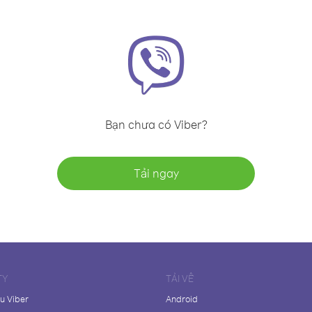
Bạn chưa có Viber?
Tải ngay
TY
TẢI VỀ
ệu Viber
Android