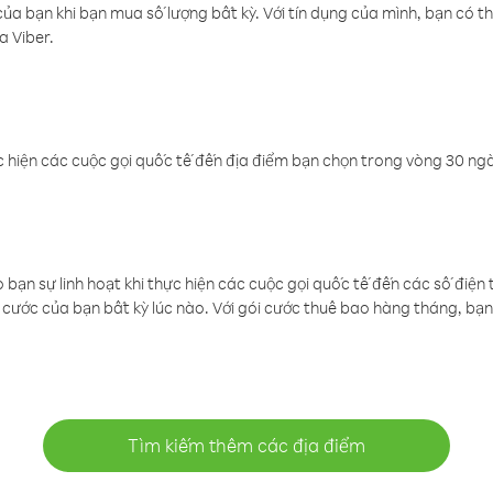
a bạn khi bạn mua số lượng bất kỳ. Với tín dụng của mình, bạn có th
a Viber.
 hiện các cuộc gọi quốc tế đến địa điểm bạn chọn trong vòng 30 ngày
ạn sự linh hoạt khi thực hiện các cuộc gọi quốc tế đến các số điện 
cước của bạn bất kỳ lúc nào. Với gói cước thuê bao hàng tháng, bạn 
Tìm kiếm thêm các địa điểm