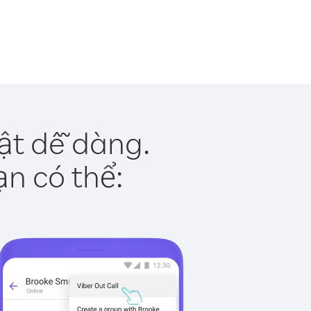
ật dễ dàng.
ạn có thể: