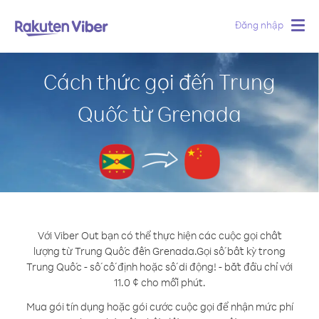
Đăng nhập
Togg
navig
Cách thức gọi đến Trung
Quốc từ Grenada
Với Viber Out bạn có thể thực hiện các cuộc gọi chất
lượng từ Trung Quốc đến Grenada.
Gọi số bất kỳ trong
Trung Quốc - số cố định hoặc số di động! - bắt đầu chỉ với
11.0 ¢ cho mỗi phút.
Mua gói tín dụng hoặc gói cước cuộc gọi để nhận mức phí