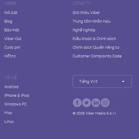
VIBER
CÔNG TY
Nổi bật
Giới thiệu Viber
Blog
Trung tâm Nhãn hiệu
Bảo mật
Nghề nghiệp
Viber Out
Điều khoản & Chính sách
Cước phí
Chính sách Quyền riêng tư
Hỗ trợ
Customer Complaints Code
TẢI VỀ
Tiếng Việt
Android
iPhone & iPad
Windows PC
Mac
©
2026
Viber Media S.à r.l.
Linux