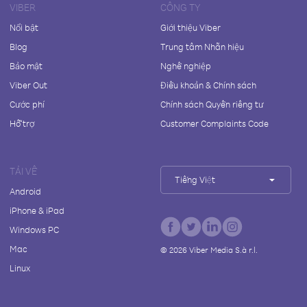
VIBER
CÔNG TY
Nổi bật
Giới thiệu Viber
Blog
Trung tâm Nhãn hiệu
Bảo mật
Nghề nghiệp
Viber Out
Điều khoản & Chính sách
Cước phí
Chính sách Quyền riêng tư
Hỗ trợ
Customer Complaints Code
TẢI VỀ
Tiếng Việt
Android
iPhone & iPad
Windows PC
Mac
©
2026
Viber Media S.à r.l.
Linux