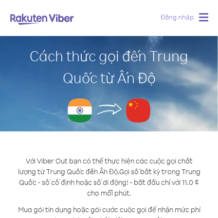
Đăng nhập
Togg
navig
Cách thức gọi đến Trung
Quốc từ Ấn Độ
Với Viber Out bạn có thể thực hiện các cuộc gọi chất
lượng từ Trung Quốc đến Ấn Độ.
Gọi số bất kỳ trong Trung
Quốc - số cố định hoặc số di động! - bắt đầu chỉ với 11.0 ¢
cho mỗi phút.
Mua gói tín dụng hoặc gói cước cuộc gọi để nhận mức phí