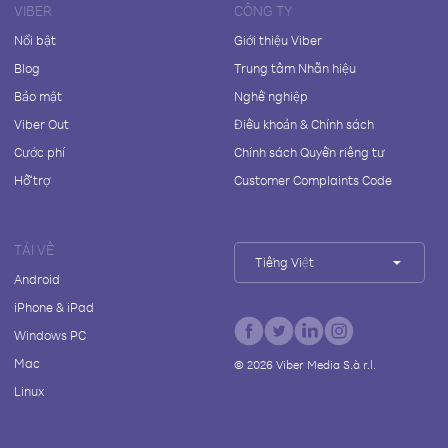
VIBER
CÔNG TY
Nổi bật
Giới thiệu Viber
Blog
Trung tâm Nhãn hiệu
Bảo mật
Nghề nghiệp
Viber Out
Điều khoản & Chính sách
Cước phí
Chính sách Quyền riêng tư
Hỗ trợ
Customer Complaints Code
TẢI VỀ
Tiếng Việt
Android
iPhone & iPad
Windows PC
Mac
©
2026
Viber Media S.à r.l.
Linux