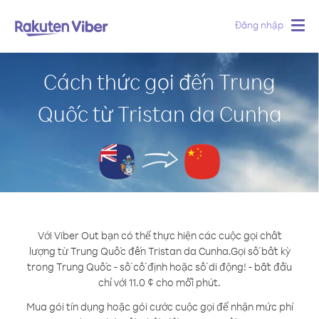
Đăng nhập
Togg
navig
Cách thức gọi đến Trung
Quốc từ Tristan da Cunha
Với Viber Out bạn có thể thực hiện các cuộc gọi chất
lượng từ Trung Quốc đến Tristan da Cunha.
Gọi số bất kỳ
trong Trung Quốc - số cố định hoặc số di động! - bắt đầu
chỉ với 11.0 ¢ cho mỗi phút.
Mua gói tín dụng hoặc gói cước cuộc gọi để nhận mức phí