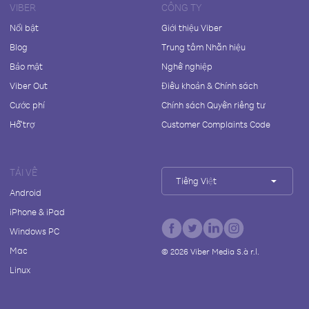
VIBER
CÔNG TY
Nổi bật
Giới thiệu Viber
Blog
Trung tâm Nhãn hiệu
Bảo mật
Nghề nghiệp
Viber Out
Điều khoản & Chính sách
Cước phí
Chính sách Quyền riêng tư
Hỗ trợ
Customer Complaints Code
TẢI VỀ
Tiếng Việt
Android
iPhone & iPad
Windows PC
Mac
©
2026
Viber Media S.à r.l.
Linux