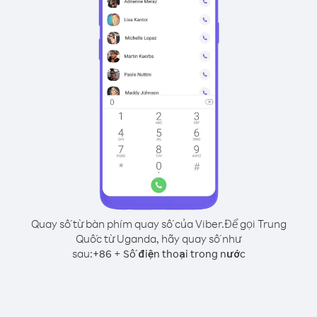
Quay số từ bàn phím quay số của Viber.
Để gọi Trung
Quốc từ Uganda, hãy quay số như
sau:
+
+
86
Số điện thoại trong nước