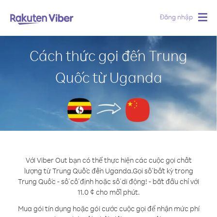
Đăng nhập
Togg
navig
Cách thức gọi đến Trung
Quốc từ Uganda
Với Viber Out bạn có thể thực hiện các cuộc gọi chất
lượng từ Trung Quốc đến Uganda.
Gọi số bất kỳ trong
Trung Quốc - số cố định hoặc số di động! - bắt đầu chỉ với
11.0 ¢ cho mỗi phút.
Mua gói tín dụng hoặc gói cước cuộc gọi để nhận mức phí