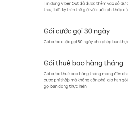
Tín dụng Viber Out đã được thêm vào số dư củ
thoại bất kỳ trên thế giới với cước phí thấp củ
Gói cước gọi 30 ngày
Gói cước cuộc gọi 30 ngày cho phép bạn thực
Gói thuê bao hàng tháng
Gói cước thuê bao hàng tháng mang đến cho b
cước phí thấp mà không cần phải gia hạn gói 
gọi bạn đang thực hiện