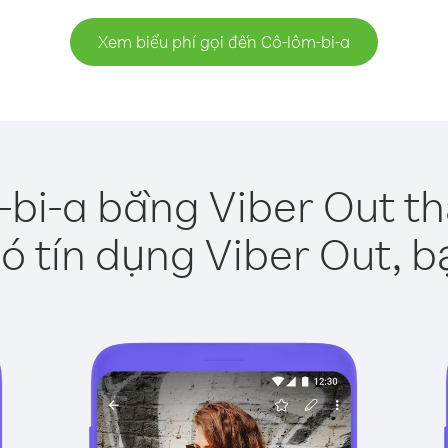
Xem biểu phí gọi đến Cô-lôm-bi-a
-bi-a bằng Viber Out th
ó tín dụng Viber Out, b