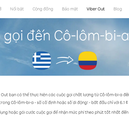
ề
Nổi bật
Cộng đồng
Bảo mật
Viber Out
Blog
 gọi đến Cô-lôm-bi-a
r Out bạn có thể thực hiện các cuộc gọi chất lượng từ Cô-lôm-bi-a đế
trong Cô-lôm-bi-a - số cố định hoặc số di động! - bắt đầu chỉ với 6.1 
dụng hoặc gói cước cuộc gọi để nhận mức phí theo phút tốt nhất đến