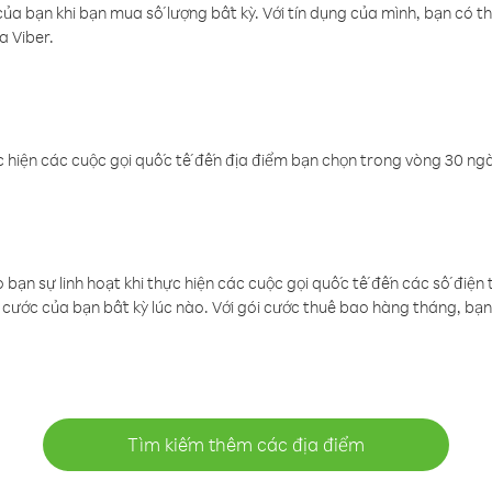
a bạn khi bạn mua số lượng bất kỳ. Với tín dụng của mình, bạn có th
a Viber.
 hiện các cuộc gọi quốc tế đến địa điểm bạn chọn trong vòng 30 ngày
ạn sự linh hoạt khi thực hiện các cuộc gọi quốc tế đến các số điện 
cước của bạn bất kỳ lúc nào. Với gói cước thuê bao hàng tháng, bạn 
Tìm kiếm thêm các địa điểm