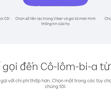
ọi Cô-
Chọn số liên lạc trong Viber và gọi từ màn hình
Chọ
thông tin của họ
 gọi đến Cô-lôm-bi-a từ
gọi với chi phí thấp hơn. Chọn một trong các tùy chọ
chúng tôi: