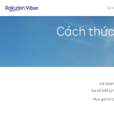
Tải v
Cách thức
Với Vibe
Gọi số bất kỳ 
Mua gói tín 