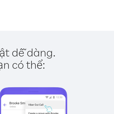
ật dễ dàng.
ạn có thể: