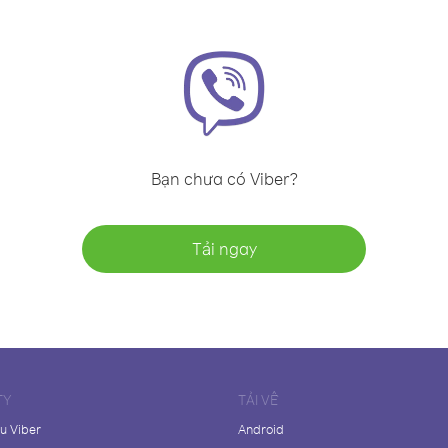
Bạn chưa có Viber?
Tải ngay
TY
TẢI VỀ
ệu Viber
Android