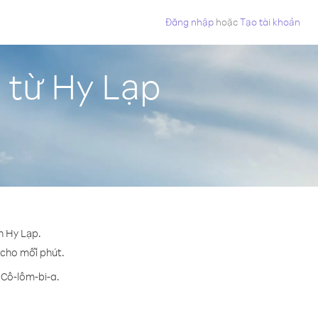
Đăng nhập
hoặc
Tạo tài khoản
 từ Hy Lạp
n Hy Lạp.
¢ cho mỗi phút.
 Cô-lôm-bi-a.