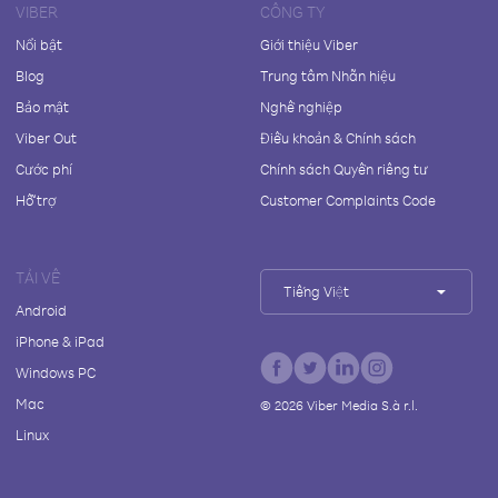
VIBER
CÔNG TY
Nổi bật
Giới thiệu Viber
Blog
Trung tâm Nhãn hiệu
Bảo mật
Nghề nghiệp
Viber Out
Điều khoản & Chính sách
Cước phí
Chính sách Quyền riêng tư
Hỗ trợ
Customer Complaints Code
TẢI VỀ
Tiếng Việt
Android
iPhone & iPad
Windows PC
Mac
©
2026
Viber Media S.à r.l.
Linux