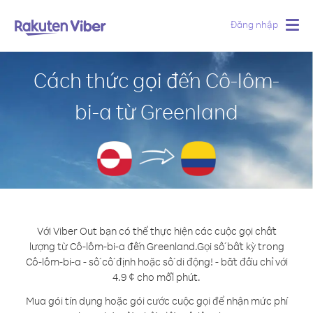
Đăng nhập
Togg
navig
Cách thức gọi đến Cô-lôm-
bi-a từ Greenland
Với Viber Out bạn có thể thực hiện các cuộc gọi chất
lượng từ Cô-lôm-bi-a đến Greenland.
Gọi số bất kỳ trong
Cô-lôm-bi-a - số cố định hoặc số di động! - bắt đầu chỉ với
4.9 ¢ cho mỗi phút.
Mua gói tín dụng hoặc gói cước cuộc gọi để nhận mức phí