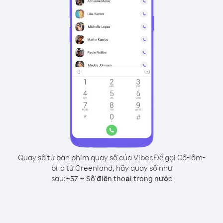
Quay số từ bàn phím quay số của Viber.
Để gọi Cô-lôm-
bi-a từ Greenland, hãy quay số như
sau:
+
+
57
Số điện thoại trong nước