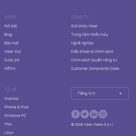
VIBER
CÔNG TY
Nổi bật
Giới thiệu Viber
Blog
Trung tâm Nhãn hiệu
Bảo mật
Nghề nghiệp
Viber Out
Điều khoản & Chính sách
Cước phí
Chính sách Quyền riêng tư
Hỗ trợ
Customer Complaints Code
TẢI VỀ
Tiếng Việt
Android
iPhone & iPad
Windows PC
Mac
©
2026
Viber Media S.à r.l.
Linux