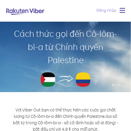
Đăng nhập
Togg
navig
Cách thức gọi đến Cô-lôm-
bi-a từ Chính quyền
Palestine
Với Viber Out bạn có thể thực hiện các cuộc gọi chất
lượng từ Cô-lôm-bi-a đến Chính quyền Palestine.
Gọi số
bất kỳ trong Cô-lôm-bi-a - số cố định hoặc số di động! -
bắt đầu chỉ với 4.9 ¢ cho mỗi phút.