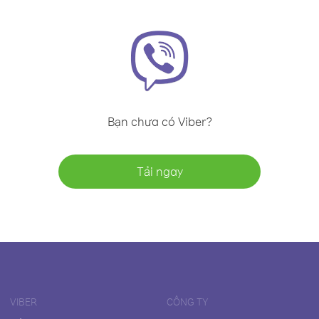
Bạn chưa có Viber?
Tải ngay
VIBER
CÔNG TY