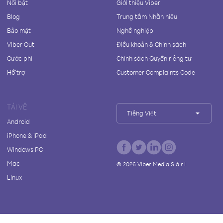
Nổi bật
Giới thiệu Viber
Blog
Trung tâm Nhãn hiệu
Bảo mật
Nghề nghiệp
Viber Out
Điều khoản & Chính sách
Cước phí
Chính sách Quyền riêng tư
Hỗ trợ
Customer Complaints Code
TẢI VỀ
Tiếng Việt
Android
iPhone & iPad
Windows PC
Mac
©
2026
Viber Media S.à r.l.
Linux