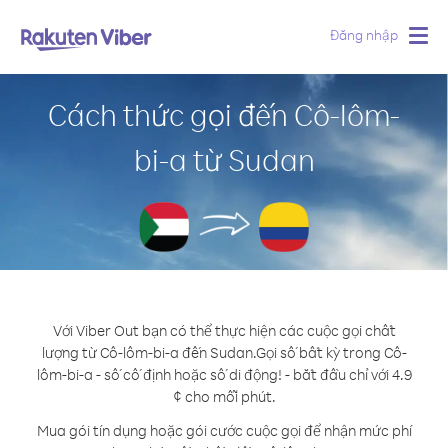
Đăng nhập
Togg
navig
Cách thức gọi đến Cô-lôm-
bi-a từ Sudan
Với Viber Out bạn có thể thực hiện các cuộc gọi chất
lượng từ Cô-lôm-bi-a đến Sudan.
Gọi số bất kỳ trong Cô-
lôm-bi-a - số cố định hoặc số di động! - bắt đầu chỉ với 4.9
¢ cho mỗi phút.
Mua gói tín dụng hoặc gói cước cuộc gọi để nhận mức phí