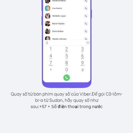
Quay số từ bàn phím quay số của Viber.
Để gọi Cô-lôm-
bi-a từ Sudan, hãy quay số như
sau:
+
+
57
Số điện thoại trong nước