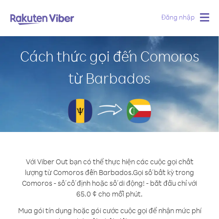
Đăng nhập
Togg
navig
Cách thức gọi đến Comoros
từ Barbados
Với Viber Out bạn có thể thực hiện các cuộc gọi chất
lượng từ Comoros đến Barbados.
Gọi số bất kỳ trong
Comoros - số cố định hoặc số di động! - bắt đầu chỉ với
65.0 ¢ cho mỗi phút.
Mua gói tín dụng hoặc gói cước cuộc gọi để nhận mức phí