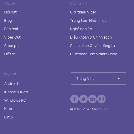
VIBER
CÔNG TY
Nổi bật
Giới thiệu Viber
Blog
Trung tâm Nhãn hiệu
Bảo mật
Nghề nghiệp
Viber Out
Điều khoản & Chính sách
Cước phí
Chính sách Quyền riêng tư
Hỗ trợ
Customer Complaints Code
TẢI VỀ
Tiếng Việt
Android
iPhone & iPad
Windows PC
Mac
©
2026
Viber Media S.à r.l.
Linux