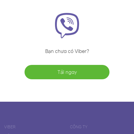
Bạn chưa có Viber?
Tải ngay
VIBER
CÔNG TY