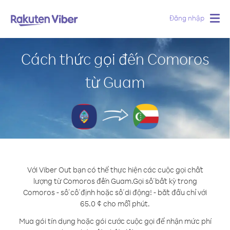
Đăng nhập
Togg
navig
Cách thức gọi đến Comoros
từ Guam
Với Viber Out bạn có thể thực hiện các cuộc gọi chất
lượng từ Comoros đến Guam.
Gọi số bất kỳ trong
Comoros - số cố định hoặc số di động! - bắt đầu chỉ với
65.0 ¢ cho mỗi phút.
Mua gói tín dụng hoặc gói cước cuộc gọi để nhận mức phí