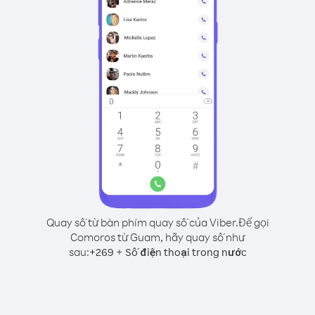
Quay số từ bàn phím quay số của Viber.
Để gọi
Comoros từ Guam, hãy quay số như
sau:
+
+
269
Số điện thoại trong nước