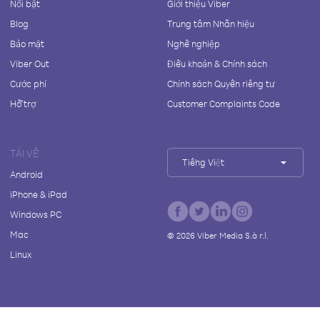
Nổi bật
Giới thiệu Viber
Blog
Trung tâm Nhãn hiệu
Bảo mật
Nghề nghiệp
Viber Out
Điều khoản & Chính sách
Cước phí
Chính sách Quyền riêng tư
Hỗ trợ
Customer Complaints Code
TẢI VỀ
Tiếng Việt
Android
iPhone & iPad
Windows PC
Mac
©
2026
Viber Media S.à r.l.
Linux