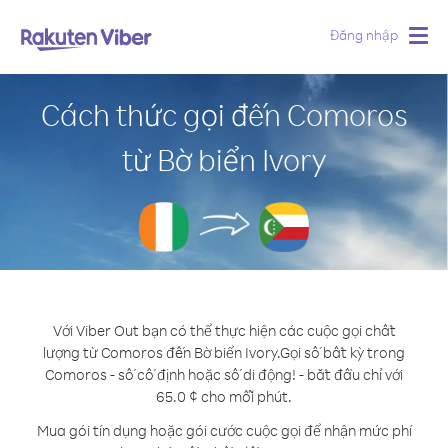
Đăng nhập
Togg
navig
Cách thức gọi đến Comoros
từ Bờ biển Ivory
Với Viber Out bạn có thể thực hiện các cuộc gọi chất
lượng từ Comoros đến Bờ biển Ivory.
Gọi số bất kỳ trong
Comoros - số cố định hoặc số di động! - bắt đầu chỉ với
65.0 ¢ cho mỗi phút.
Mua gói tín dụng hoặc gói cước cuộc gọi để nhận mức phí