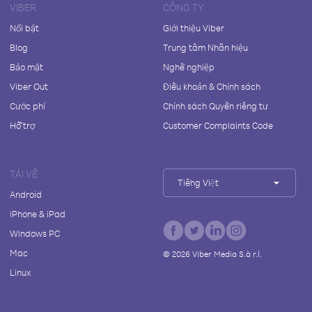
VIBER
CÔNG TY
Nổi bật
Giới thiệu Viber
Blog
Trung tâm Nhãn hiệu
Bảo mật
Nghề nghiệp
Viber Out
Điều khoản & Chính sách
Cước phí
Chính sách Quyền riêng tư
Hỗ trợ
Customer Complaints Code
TẢI VỀ
Tiếng Việt
Android
iPhone & iPad
Windows PC
Mac
©
2026
Viber Media S.à r.l.
Linux