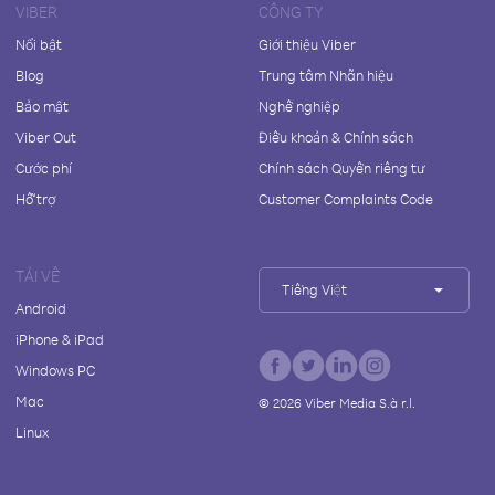
VIBER
CÔNG TY
Nổi bật
Giới thiệu Viber
Blog
Trung tâm Nhãn hiệu
Bảo mật
Nghề nghiệp
Viber Out
Điều khoản & Chính sách
Cước phí
Chính sách Quyền riêng tư
Hỗ trợ
Customer Complaints Code
TẢI VỀ
Tiếng Việt
Android
iPhone & iPad
Windows PC
Mac
©
2026
Viber Media S.à r.l.
Linux