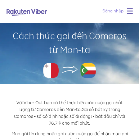
Đăng nhập
Togg
navig
Cách thức gọi đến Comoros
từ Man-ta
Với Viber Out bạn có thể thực hiện các cuộc gọi chất
lượng từ Comoros đến Man-ta.
Gọi số bất kỳ trong
Comoros - số cố định hoặc số di động! - bắt đầu chỉ với
76.7 ¢ cho mỗi phút.
Mua gói tín dụng hoặc gói cước cuộc gọi để nhận mức phí