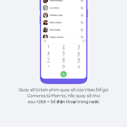
Quay số từ bàn phím quay số của Viber.
Để gọi
Comoros từ Man-ta, hãy quay số như
sau:
+
+
269
Số điện thoại trong nước