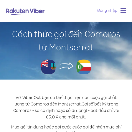
Đăng nhập
Togg
navig
Cách thức gọi đến Comoros
từ Montserrat
Với Viber Out bạn có thể thực hiện các cuộc gọi chất
lượng từ Comoros đến Montserrat.
Gọi số bất kỳ trong
Comoros - số cố định hoặc số di động! - bắt đầu chỉ với
65.0 ¢ cho mỗi phút.
Mua gói tín dụng hoặc gói cước cuộc gọi để nhận mức phí