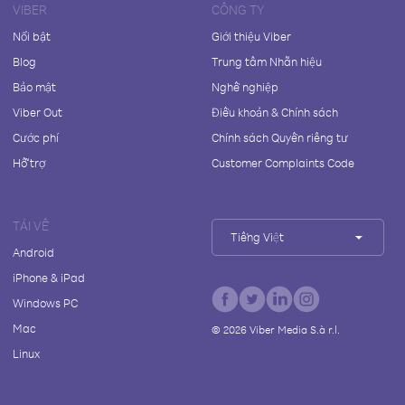
VIBER
CÔNG TY
Nổi bật
Giới thiệu Viber
Blog
Trung tâm Nhãn hiệu
Bảo mật
Nghề nghiệp
Viber Out
Điều khoản & Chính sách
Cước phí
Chính sách Quyền riêng tư
Hỗ trợ
Customer Complaints Code
TẢI VỀ
Tiếng Việt
Android
iPhone & iPad
Windows PC
Mac
©
2026
Viber Media S.à r.l.
Linux