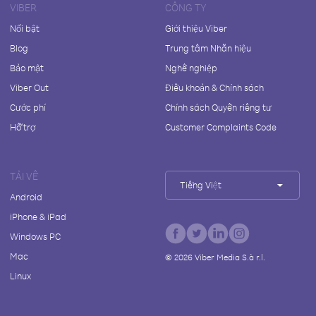
VIBER
CÔNG TY
Nổi bật
Giới thiệu Viber
Blog
Trung tâm Nhãn hiệu
Bảo mật
Nghề nghiệp
Viber Out
Điều khoản & Chính sách
Cước phí
Chính sách Quyền riêng tư
Hỗ trợ
Customer Complaints Code
TẢI VỀ
Tiếng Việt
Android
iPhone & iPad
Windows PC
Mac
©
2026
Viber Media S.à r.l.
Linux