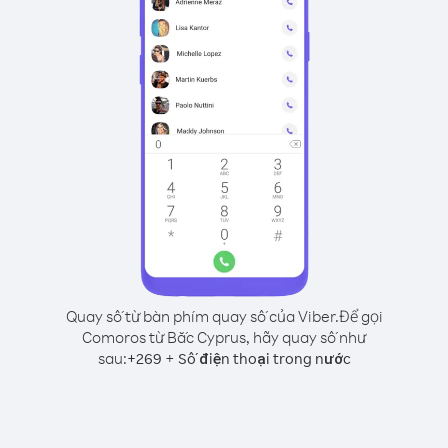
Quay số từ bàn phím quay số của Viber.
Để gọi
Comoros từ Bắc Cyprus, hãy quay số như
sau:
+
+
269
Số điện thoại trong nước