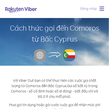
Đăng nhập
Togg
navig
Cách thức gọi đến Comoros
từ Bắc Cyprus
Với Viber Out bạn có thể thực hiện các cuộc gọi chất
lượng từ Comoros đến Bắc Cyprus.
Gọi số bất kỳ trong
Comoros - số cố định hoặc số di động! - bắt đầu chỉ với
65.0 ¢ cho mỗi phút.
Mua gói tín dụng hoặc gói cước cuộc gọi để nhận mức phí