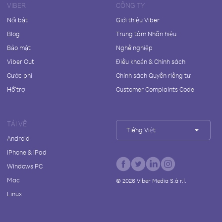
VIBER
CÔNG TY
Nổi bật
Giới thiệu Viber
Blog
Trung tâm Nhãn hiệu
Bảo mật
Nghề nghiệp
Viber Out
Điều khoản & Chính sách
Cước phí
Chính sách Quyền riêng tư
Hỗ trợ
Customer Complaints Code
TẢI VỀ
Tiếng Việt
Android
iPhone & iPad
Windows PC
Mac
©
2026
Viber Media S.à r.l.
Linux