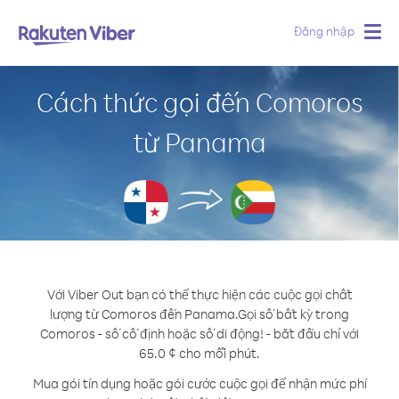
Đăng nhập
Togg
navig
Cách thức gọi đến Comoros
từ Panama
Với Viber Out bạn có thể thực hiện các cuộc gọi chất
lượng từ Comoros đến Panama.
Gọi số bất kỳ trong
Comoros - số cố định hoặc số di động! - bắt đầu chỉ với
65.0 ¢ cho mỗi phút.
Mua gói tín dụng hoặc gói cước cuộc gọi để nhận mức phí