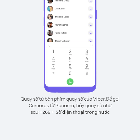
Quay số từ bàn phím quay số của Viber.
Để gọi
Comoros từ Panama, hãy quay số như
sau:
+
+
269
Số điện thoại trong nước