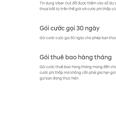
Tín dụng Viber Out đã được thêm vào số dư củ
thoại bất kỳ trên thế giới với cước phí thấp củ
Gói cước gọi 30 ngày
Gói cước cuộc gọi 30 ngày cho phép bạn thực
Gói thuê bao hàng tháng
Gói cước thuê bao hàng tháng mang đến cho b
cước phí thấp mà không cần phải gia hạn gói 
gọi bạn đang thực hiện