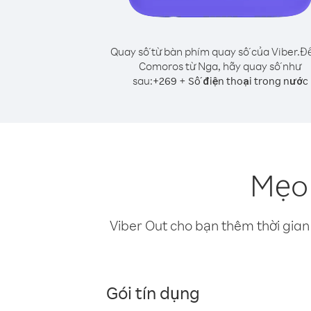
Quay số từ bàn phím quay số của Viber.
Để
Comoros từ Nga, hãy quay số như
sau:
+
+
269
Số điện thoại trong nước
Mẹo 
Viber Out cho bạn thêm thời gian 
Gói tín dụng