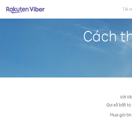
Tải v
Cách t
Với Vi
Gọi số bất kỳ
Mua gói tí