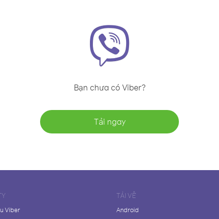
Bạn chưa có Viber?
Tải ngay
TY
TẢI VỀ
ệu Viber
Android