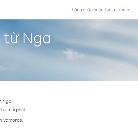
Đăng nhập
hoặc
Tạo tài khoản
 từ Nga
ến Nga.
 cho mỗi phút.
ến Comoros.