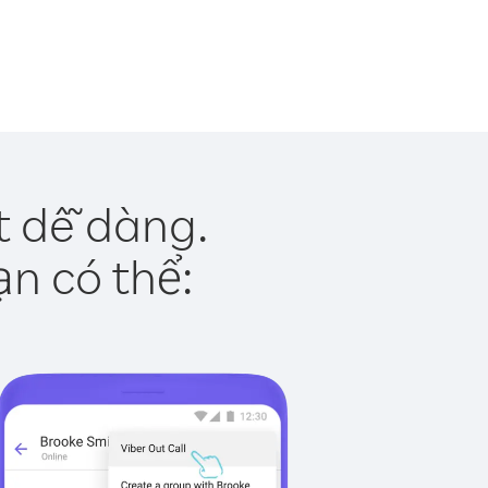
t dễ dàng.
ạn có thể: