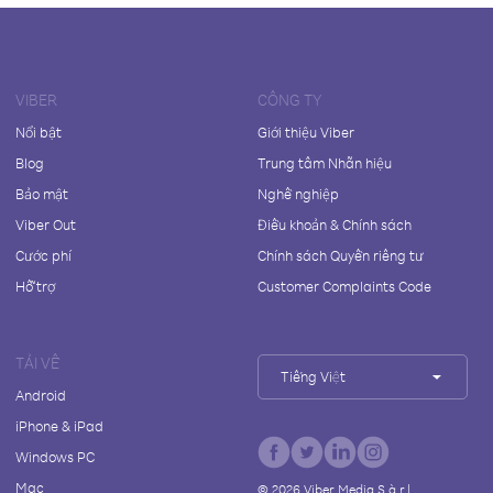
VIBER
CÔNG TY
Nổi bật
Giới thiệu Viber
Blog
Trung tâm Nhãn hiệu
Bảo mật
Nghề nghiệp
Viber Out
Điều khoản & Chính sách
Cước phí
Chính sách Quyền riêng tư
Hỗ trợ
Customer Complaints Code
TẢI VỀ
Tiếng Việt
Android
iPhone & iPad
Windows PC
Mac
©
2026
Viber Media S.à r.l.