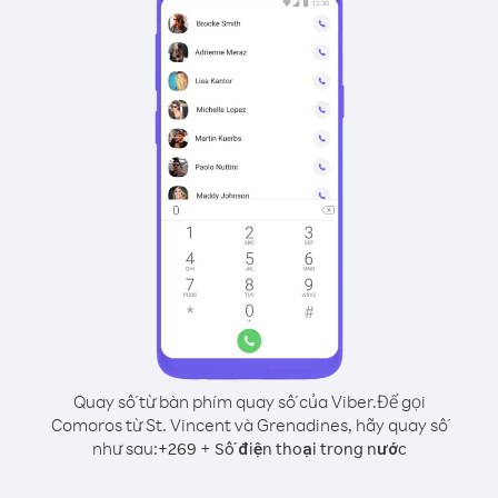
Quay số từ bàn phím quay số của Viber.
Để gọi
Comoros từ St. Vincent và Grenadines, hãy quay số
như sau:
+
+
269
Số điện thoại trong nước