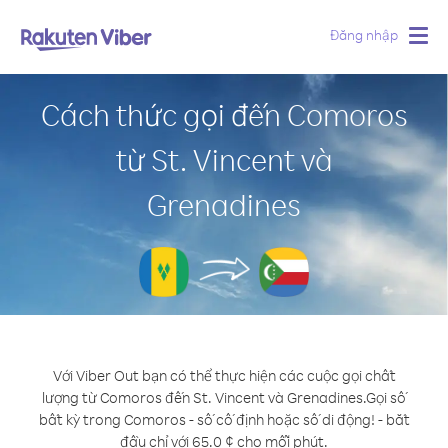
Đăng nhập
Togg
navig
Cách thức gọi đến Comoros
từ St. Vincent và
Grenadines
Với Viber Out bạn có thể thực hiện các cuộc gọi chất
lượng từ Comoros đến St. Vincent và Grenadines.
Gọi số
bất kỳ trong Comoros - số cố định hoặc số di động! - bắt
đầu chỉ với 65.0 ¢ cho mỗi phút.