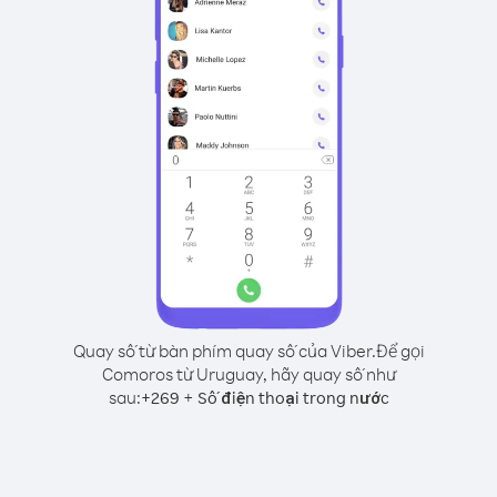
Quay số từ bàn phím quay số của Viber.
Để gọi
Comoros từ Uruguay, hãy quay số như
sau:
+
+
269
Số điện thoại trong nước