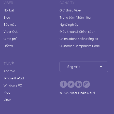
VIBER
CÔNG TY
Nổi bật
Giới thiệu Viber
Blog
Trung tâm Nhãn hiệu
Bảo mật
Nghề nghiệp
Viber Out
Điều khoản & Chính sách
Cước phí
Chính sách Quyền riêng tư
Hỗ trợ
Customer Complaints Code
TẢI VỀ
Tiếng Việt
Android
iPhone & iPad
Windows PC
Mac
©
2026
Viber Media S.à r.l.
Linux