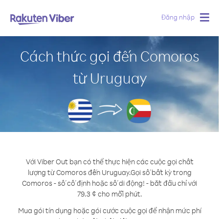
Đăng nhập
Togg
navig
Cách thức gọi đến Comoros
từ Uruguay
Với Viber Out bạn có thể thực hiện các cuộc gọi chất
lượng từ Comoros đến Uruguay.
Gọi số bất kỳ trong
Comoros - số cố định hoặc số di động! - bắt đầu chỉ với
79.3 ¢ cho mỗi phút.
Mua gói tín dụng hoặc gói cước cuộc gọi để nhận mức phí