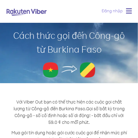
Đăng nhập
Togg
navig
Cách thức gọi đến Công-gô
từ Burkina Faso
Với Viber Out bạn có thể thực hiện các cuộc gọi chất
lượng từ Công-gô đến Burkina Faso.
Gọi số bất kỳ trong
Công-gô - số cố định hoặc số di động! - bắt đầu chỉ với
59.0 ¢ cho mỗi phút.
Mua gói tín dụng hoặc gói cước cuộc gọi để nhận mức phí