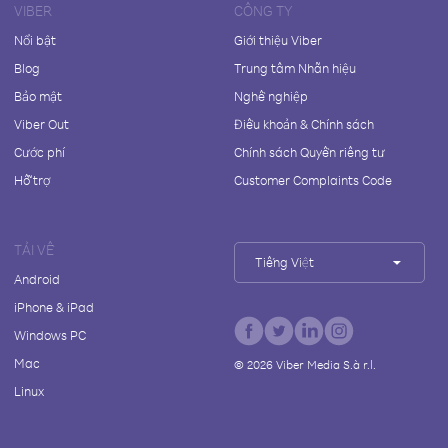
VIBER
CÔNG TY
Nổi bật
Giới thiệu Viber
Blog
Trung tâm Nhãn hiệu
Bảo mật
Nghề nghiệp
Viber Out
Điều khoản & Chính sách
Cước phí
Chính sách Quyền riêng tư
Hỗ trợ
Customer Complaints Code
TẢI VỀ
Tiếng Việt
Android
iPhone & iPad
Windows PC
Mac
©
2026
Viber Media S.à r.l.
Linux