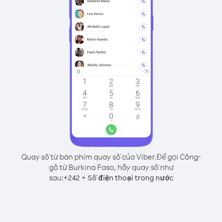
Quay số từ bàn phím quay số của Viber.
Để gọi Công-
gô từ Burkina Faso, hãy quay số như
sau:
+
+
242
Số điện thoại trong nước