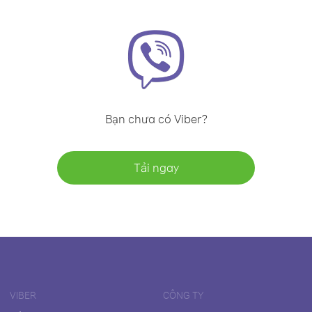
Bạn chưa có Viber?
Tải ngay
VIBER
CÔNG TY