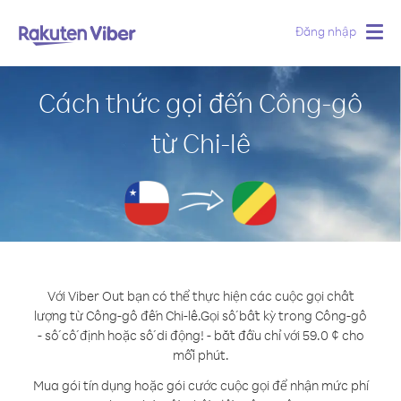
Đăng nhập
Togg
navig
Cách thức gọi đến Công-gô
từ Chi-lê
Với Viber Out bạn có thể thực hiện các cuộc gọi chất
lượng từ Công-gô đến Chi-lê.
Gọi số bất kỳ trong Công-gô
- số cố định hoặc số di động! - bắt đầu chỉ với 59.0 ¢ cho
mỗi phút.
Mua gói tín dụng hoặc gói cước cuộc gọi để nhận mức phí