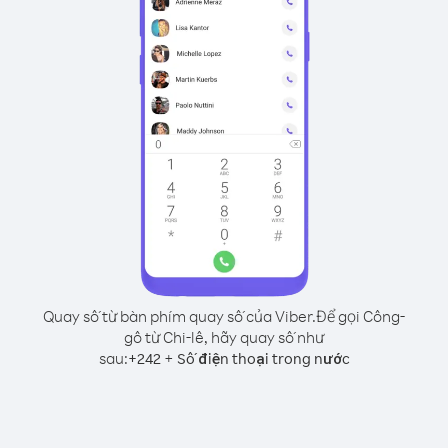
Quay số từ bàn phím quay số của Viber.
Để gọi Công-
gô từ Chi-lê, hãy quay số như
sau:
+
+
242
Số điện thoại trong nước