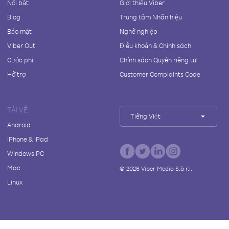
Nổi bật
Giới thiệu Viber
Blog
Trung tâm Nhãn hiệu
Bảo mật
Nghề nghiệp
Viber Out
Điều khoản & Chính sách
Cước phí
Chính sách Quyền riêng tư
Hỗ trợ
Customer Complaints Code
TẢI VỀ
Tiếng Việt
Android
iPhone & iPad
Windows PC
Mac
©
2026
Viber Media S.à r.l.
Linux