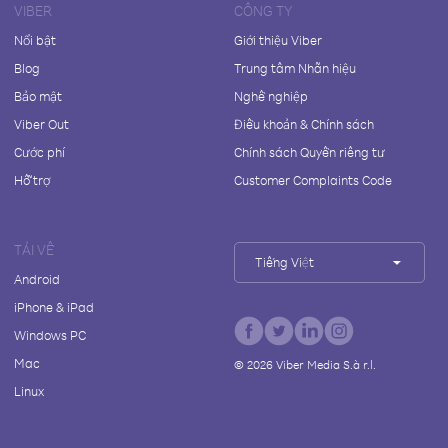
VIBER
CÔNG TY
Nổi bật
Giới thiệu Viber
Blog
Trung tâm Nhãn hiệu
Bảo mật
Nghề nghiệp
Viber Out
Điều khoản & Chính sách
Cước phí
Chính sách Quyền riêng tư
Hỗ trợ
Customer Complaints Code
TẢI VỀ
Tiếng Việt
Android
iPhone & iPad
Windows PC
Mac
©
2026
Viber Media S.à r.l.
Linux