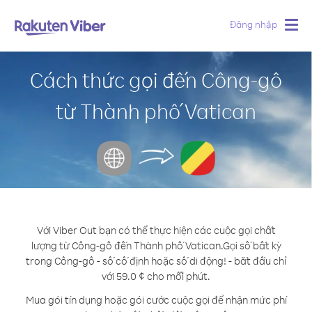
Đăng nhập
Togg
navig
Cách thức gọi đến Công-gô
từ Thành phố Vatican
Với Viber Out bạn có thể thực hiện các cuộc gọi chất
lượng từ Công-gô đến Thành phố Vatican.
Gọi số bất kỳ
trong Công-gô - số cố định hoặc số di động! - bắt đầu chỉ
với 59.0 ¢ cho mỗi phút.
Mua gói tín dụng hoặc gói cước cuộc gọi để nhận mức phí