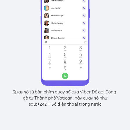
Quay số từ bàn phím quay số của Viber.
Để gọi Công-
gô từ Thành phố Vatican, hãy quay số như
sau:
+
+
242
Số điện thoại trong nước