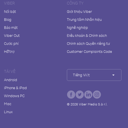
VIBER
CÔNG TY
Nổi bật
Giới thiệu Viber
Blog
Trung tâm Nhãn hiệu
Bảo mật
Nghề nghiệp
Viber Out
Điều khoản & Chính sách
Cước phí
Chính sách Quyền riêng tư
Hỗ trợ
Customer Complaints Code
TẢI VỀ
Tiếng Việt
Android
iPhone & iPad
Windows PC
Mac
©
2026
Viber Media S.à r.l.
Linux