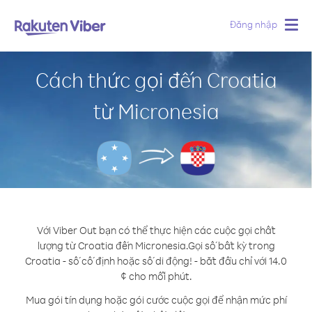
Đăng nhập
Togg
navig
Cách thức gọi đến Croatia
từ Micronesia
Với Viber Out bạn có thể thực hiện các cuộc gọi chất
lượng từ Croatia đến Micronesia.
Gọi số bất kỳ trong
Croatia - số cố định hoặc số di động! - bắt đầu chỉ với 14.0
¢ cho mỗi phút.
Mua gói tín dụng hoặc gói cước cuộc gọi để nhận mức phí