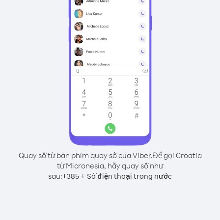
Quay số từ bàn phím quay số của Viber.
Để gọi Croatia
từ Micronesia, hãy quay số như
sau:
+
+
385
Số điện thoại trong nước