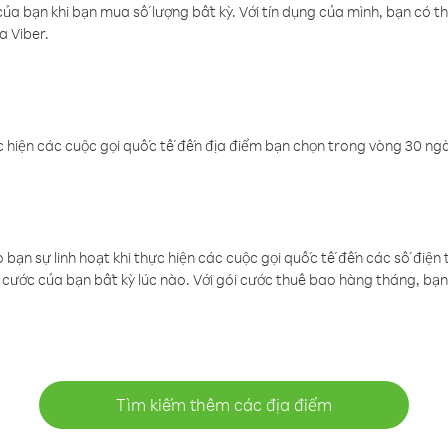
a bạn khi bạn mua số lượng bất kỳ. Với tín dụng của mình, bạn có th
a Viber.
 hiện các cuộc gọi quốc tế đến địa điểm bạn chọn trong vòng 30 ngày
ạn sự linh hoạt khi thực hiện các cuộc gọi quốc tế đến các số điện 
cước của bạn bất kỳ lúc nào. Với gói cước thuê bao hàng tháng, bạn 
Tìm kiếm thêm các địa điểm