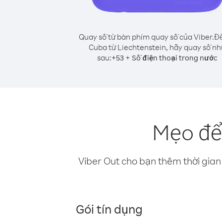
Quay số từ bàn phím quay số của Viber.
Để
Cuba từ Liechtenstein, hãy quay số nh
sau:
+
+
53
Số điện thoại trong nước
Mẹo để
Viber Out cho bạn thêm thời gian 
Gói tín dụng