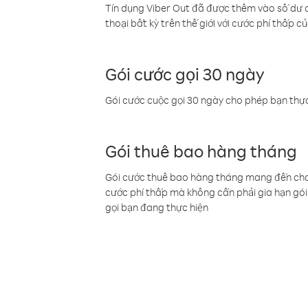
Tín dụng Viber Out đã được thêm vào số dư củ
thoại bất kỳ trên thế giới với cước phí thấp củ
Gói cước gọi 30 ngày
Gói cước cuộc gọi 30 ngày cho phép bạn thực
Gói thuê bao hàng tháng
Gói cước thuê bao hàng tháng mang đến cho b
cước phí thấp mà không cần phải gia hạn gói 
gọi bạn đang thực hiện