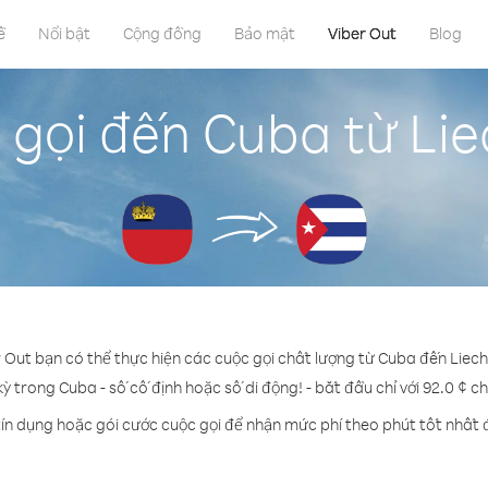
ề
Nổi bật
Cộng đồng
Bảo mật
Viber Out
Blog
 gọi đến Cuba từ Lie
r Out bạn có thể thực hiện các cuộc gọi chất lượng từ Cuba đến Liech
kỳ trong Cuba - số cố định hoặc số di động! - bắt đầu chỉ với 92.0 ¢ c
ín dụng hoặc gói cước cuộc gọi để nhận mức phí theo phút tốt nhất