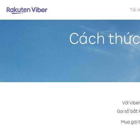
Tải v
Cách thức
Với Vibe
Gọi số bất 
Mua gói t