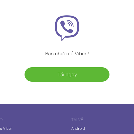
Bạn chưa có Viber?
Tải ngay
TY
TẢI VỀ
ệu Viber
Android