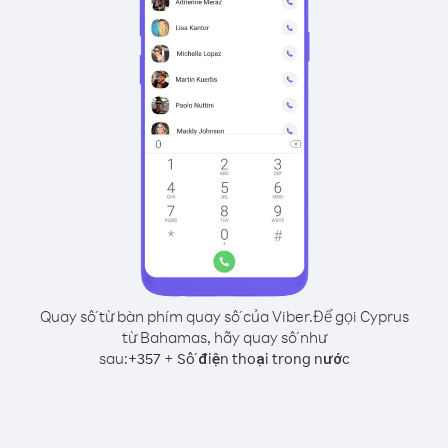
Quay số từ bàn phím quay số của Viber.
Để gọi Cyprus
từ Bahamas, hãy quay số như
sau:
+
+
357
Số điện thoại trong nước