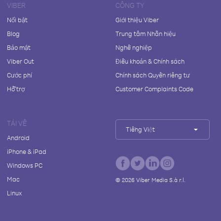
VIBER
CÔNG TY
Nổi bật
Giới thiệu Viber
Blog
Trung tâm Nhãn hiệu
Bảo mật
Nghề nghiệp
Viber Out
Điều khoản & Chính sách
Cước phí
Chính sách Quyền riêng tư
Hỗ trợ
Customer Complaints Code
TẢI VỀ
Tiếng Việt
Android
iPhone & iPad
Windows PC
Mac
©
2026
Viber Media S.à r.l.
Linux