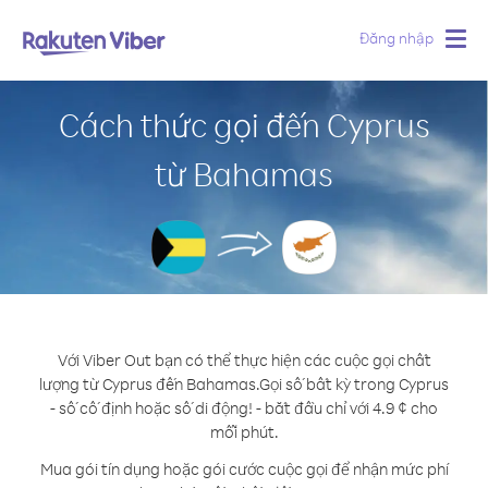
Đăng nhập
Togg
navig
Cách thức gọi đến Cyprus
từ Bahamas
Với Viber Out bạn có thể thực hiện các cuộc gọi chất
lượng từ Cyprus đến Bahamas.
Gọi số bất kỳ trong Cyprus
- số cố định hoặc số di động! - bắt đầu chỉ với 4.9 ¢ cho
mỗi phút.
Mua gói tín dụng hoặc gói cước cuộc gọi để nhận mức phí