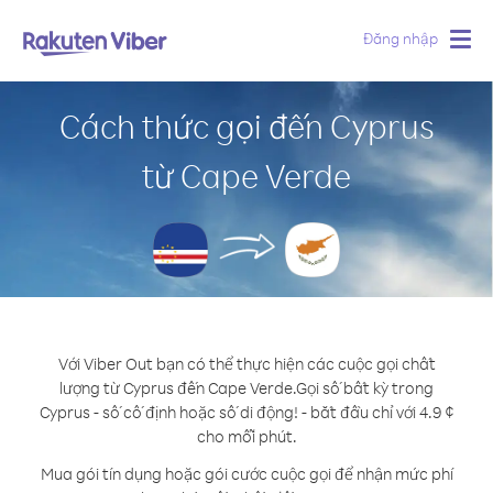
Đăng nhập
Togg
navig
Cách thức gọi đến Cyprus
từ Cape Verde
Với Viber Out bạn có thể thực hiện các cuộc gọi chất
lượng từ Cyprus đến Cape Verde.
Gọi số bất kỳ trong
Cyprus - số cố định hoặc số di động! - bắt đầu chỉ với 4.9 ¢
cho mỗi phút.
Mua gói tín dụng hoặc gói cước cuộc gọi để nhận mức phí