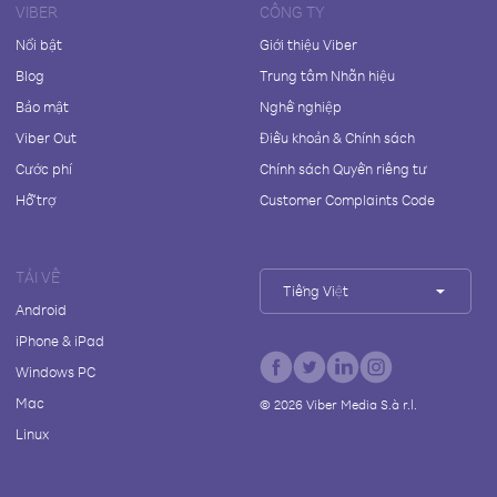
VIBER
CÔNG TY
Nổi bật
Giới thiệu Viber
Blog
Trung tâm Nhãn hiệu
Bảo mật
Nghề nghiệp
Viber Out
Điều khoản & Chính sách
Cước phí
Chính sách Quyền riêng tư
Hỗ trợ
Customer Complaints Code
TẢI VỀ
Tiếng Việt
Android
iPhone & iPad
Windows PC
Mac
©
2026
Viber Media S.à r.l.
Linux