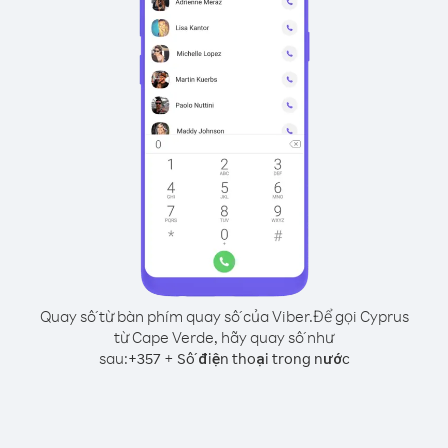
Quay số từ bàn phím quay số của Viber.
Để gọi Cyprus
từ Cape Verde, hãy quay số như
sau:
+
+
357
Số điện thoại trong nước