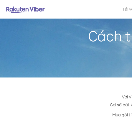
Tải v
Cách t
Với V
Gọi số bất 
Mua gói t