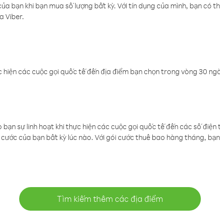
a bạn khi bạn mua số lượng bất kỳ. Với tín dụng của mình, bạn có th
a Viber.
 hiện các cuộc gọi quốc tế đến địa điểm bạn chọn trong vòng 30 ngày
ạn sự linh hoạt khi thực hiện các cuộc gọi quốc tế đến các số điện 
cước của bạn bất kỳ lúc nào. Với gói cước thuê bao hàng tháng, bạn 
Tìm kiếm thêm các địa điểm