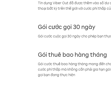
Tín dụng Viber Out đã được thêm vào số dư củ
thoại bất kỳ trên thế giới với cước phí thấp củ
Gói cước gọi 30 ngày
Gói cước cuộc gọi 30 ngày cho phép bạn thực
Gói thuê bao hàng tháng
Gói cước thuê bao hàng tháng mang đến cho b
cước phí thấp mà không cần phải gia hạn gói 
gọi bạn đang thực hiện