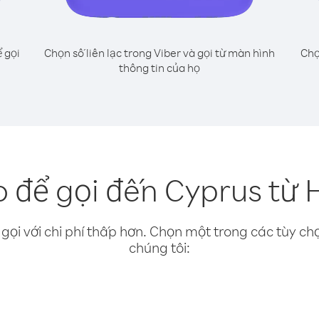
 gọi
Chọn số liên lạc trong Viber và gọi từ màn hình
Chọ
thông tin của họ
 để gọi đến Cyprus từ H
gọi với chi phí thấp hơn. Chọn một trong các tùy chọ
chúng tôi: