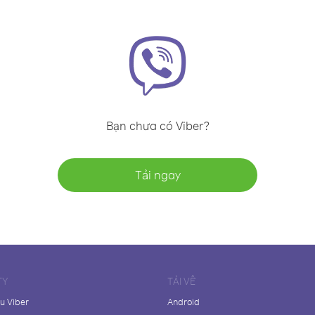
Bạn chưa có Viber?
Tải ngay
TY
TẢI VỀ
ệu Viber
Android