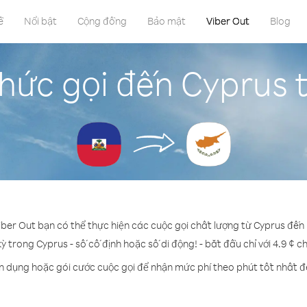
ề
Nổi bật
Cộng đồng
Bảo mật
Viber Out
Blog
hức gọi đến Cyprus t
iber Out bạn có thể thực hiện các cuộc gọi chất lượng từ Cyprus đến 
kỳ trong Cyprus - số cố định hoặc số di động! - bắt đầu chỉ với 4.9 ¢ c
ín dụng hoặc gói cước cuộc gọi để nhận mức phí theo phút tốt nhất đ