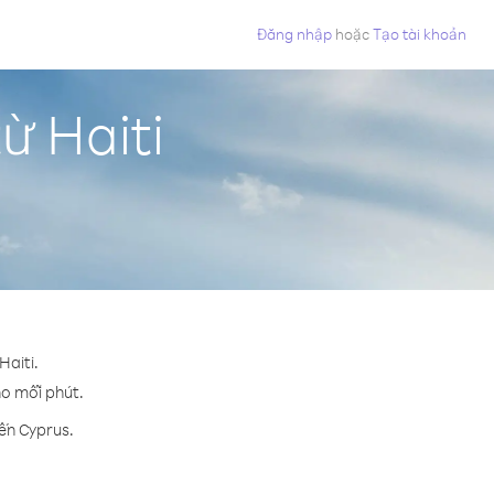
Đăng nhập
hoặc
Tạo tài khoản
ừ Haiti
Haiti.
ho mỗi phút.
ến Cyprus.