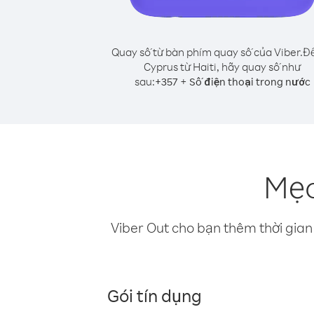
Quay số từ bàn phím quay số của Viber.
Để
Cyprus từ Haiti, hãy quay số như
sau:
+
+
357
Số điện thoại trong nước
Mẹo
Viber Out cho bạn thêm thời gian 
Gói tín dụng