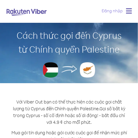
Đăng nhập
Togg
navig
Cách thức gọi đến Cyprus
từ Chính quyền Palestine
Với Viber Out bạn có thể thực hiện các cuộc gọi chất
lượng từ Cyprus đến Chính quyền Palestine.
Gọi số bất kỳ
trong Cyprus - số cố định hoặc số di động! - bắt đầu chỉ
với 4.9 ¢ cho mỗi phút.
Mua gói tín dụng hoặc gói cước cuộc gọi để nhận mức phí