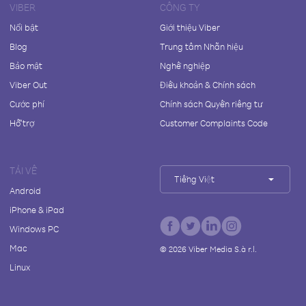
VIBER
CÔNG TY
Nổi bật
Giới thiệu Viber
Blog
Trung tâm Nhãn hiệu
Bảo mật
Nghề nghiệp
Viber Out
Điều khoản & Chính sách
Cước phí
Chính sách Quyền riêng tư
Hỗ trợ
Customer Complaints Code
TẢI VỀ
Tiếng Việt
Android
iPhone & iPad
Windows PC
Mac
©
2026
Viber Media S.à r.l.
Linux