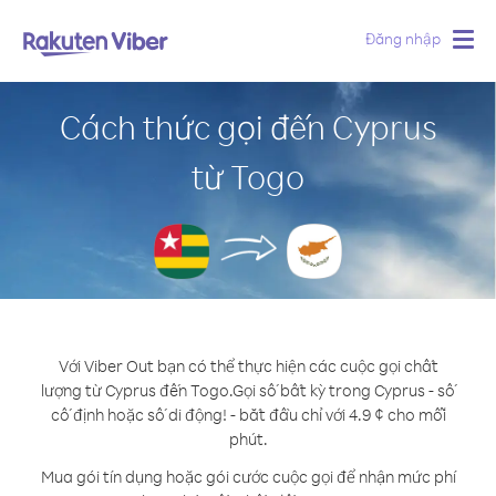
Đăng nhập
Togg
navig
Cách thức gọi đến Cyprus
từ Togo
Với Viber Out bạn có thể thực hiện các cuộc gọi chất
lượng từ Cyprus đến Togo.
Gọi số bất kỳ trong Cyprus - số
cố định hoặc số di động! - bắt đầu chỉ với 4.9 ¢ cho mỗi
phút.
Mua gói tín dụng hoặc gói cước cuộc gọi để nhận mức phí