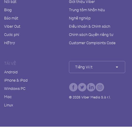
Nổi bật
Giới thiệu Viber
Blog
Trung tâm Nhãn hiệu
Bảo mật
Nghề nghiệp
Viber Out
Điều khoản & Chính sách
Cước phí
Chính sách Quyền riêng tư
Hỗ trợ
Customer Complaints Code
TẢI VỀ
Tiếng Việt
Android
iPhone & iPad
Windows PC
Mac
©
2026
Viber Media S.à r.l.
Linux