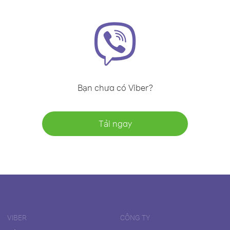
Bạn chưa có Viber?
Tải ngay
VIBER
CÔNG TY