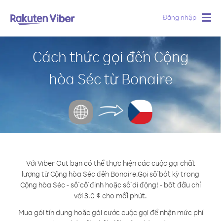
Đăng nhập
Togg
navig
Cách thức gọi đến Cộng
hòa Séc từ Bonaire
Với Viber Out bạn có thể thực hiện các cuộc gọi chất
lượng từ Cộng hòa Séc đến Bonaire.
Gọi số bất kỳ trong
Cộng hòa Séc - số cố định hoặc số di động! - bắt đầu chỉ
với 3.0 ¢ cho mỗi phút.
Mua gói tín dụng hoặc gói cước cuộc gọi để nhận mức phí