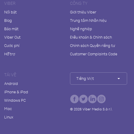
VIBER
CÔNG TY
Nổi bật
Giới thiệu Viber
Blog
Trung tâm Nhãn hiệu
Bảo mật
Nghề nghiệp
Viber Out
Điều khoản & Chính sách
Cước phí
Chính sách Quyền riêng tư
Hỗ trợ
Customer Complaints Code
TẢI VỀ
Tiếng Việt
Android
iPhone & iPad
Windows PC
Mac
©
2026
Viber Media S.à r.l.
Linux