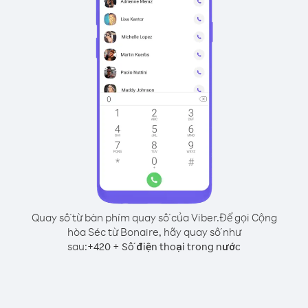
Quay số từ bàn phím quay số của Viber.
Để gọi Cộng
hòa Séc từ Bonaire, hãy quay số như
sau:
+
+
420
Số điện thoại trong nước