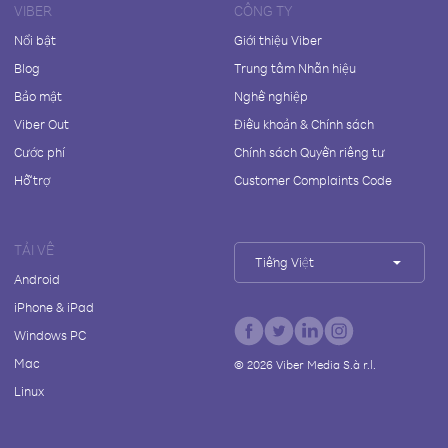
VIBER
CÔNG TY
Nổi bật
Giới thiệu Viber
Blog
Trung tâm Nhãn hiệu
Bảo mật
Nghề nghiệp
Viber Out
Điều khoản & Chính sách
Cước phí
Chính sách Quyền riêng tư
Hỗ trợ
Customer Complaints Code
TẢI VỀ
Tiếng Việt
Android
iPhone & iPad
Windows PC
Mac
©
2026
Viber Media S.à r.l.
Linux