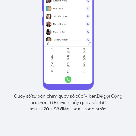
Quay số từ bàn phím quay số của Viber.
Để gọi Cộng
hòa Séc từ Bra-xin, hãy quay số như
sau:
+
+
420
Số điện thoại trong nước