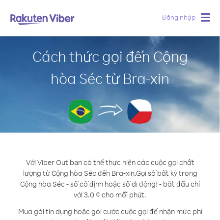
Đăng nhập
Togg
navig
Cách thức gọi đến Cộng
hòa Séc từ Bra-xin
Với Viber Out bạn có thể thực hiện các cuộc gọi chất
lượng từ Cộng hòa Séc đến Bra-xin.
Gọi số bất kỳ trong
Cộng hòa Séc - số cố định hoặc số di động! - bắt đầu chỉ
với 3.0 ¢ cho mỗi phút.
Mua gói tín dụng hoặc gói cước cuộc gọi để nhận mức phí