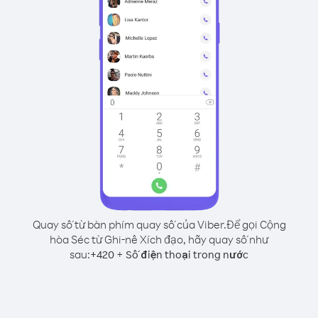
Quay số từ bàn phím quay số của Viber.
Để gọi Cộng
hòa Séc từ Ghi-nê Xích đạo, hãy quay số như
sau:
+
+
420
Số điện thoại trong nước