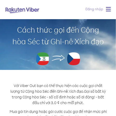
Đăng nhập
Togg
navig
Cách thức gọi đến Cộng
hòa Séc từ Ghi-nê Xích đạo
Với Viber Out bạn có thể thực hiện các cuộc gọi chất
lượng từ Cộng hòa Séc đến Ghi-nê Xích đạo.
Gọi số bất kỳ
trong Cộng hòa Séc - số cố định hoặc số di động! - bắt
đầu chỉ với 3.0 ¢ cho mỗi phút.
Mua gói tín dụng hoặc gói cước cuộc gọi để nhận mức phí