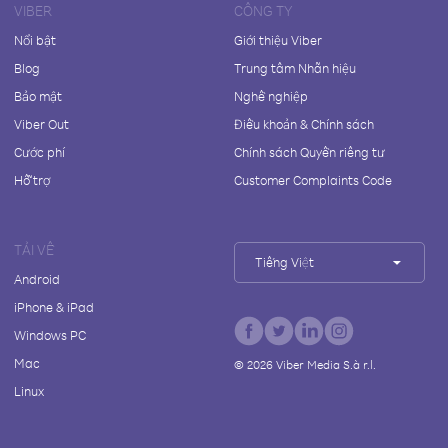
VIBER
CÔNG TY
Nổi bật
Giới thiệu Viber
Blog
Trung tâm Nhãn hiệu
Bảo mật
Nghề nghiệp
Viber Out
Điều khoản & Chính sách
Cước phí
Chính sách Quyền riêng tư
Hỗ trợ
Customer Complaints Code
TẢI VỀ
Tiếng Việt
Android
iPhone & iPad
Windows PC
Mac
©
2026
Viber Media S.à r.l.
Linux