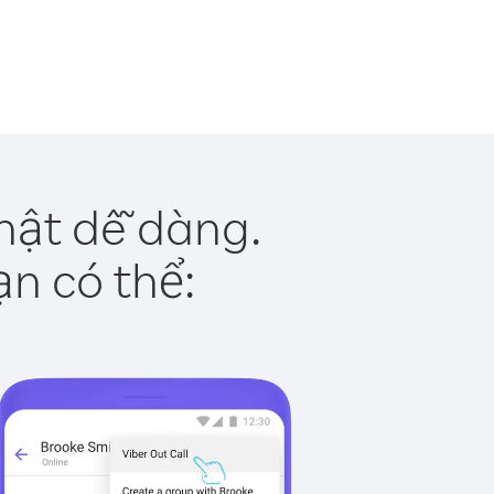
hật dễ dàng.
ạn có thể: