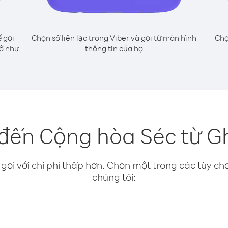
 gọi
Chọn số liên lạc trong Viber và gọi từ màn hình
Chọ
số như
thông tin của họ
đến Cộng hòa Séc từ G
gọi với chi phí thấp hơn. Chọn một trong các tùy chọ
chúng tôi: