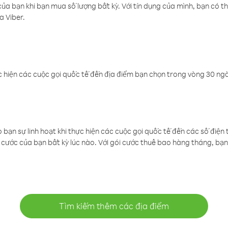
a bạn khi bạn mua số lượng bất kỳ. Với tín dụng của mình, bạn có th
a Viber.
 hiện các cuộc gọi quốc tế đến địa điểm bạn chọn trong vòng 30 ngày
ạn sự linh hoạt khi thực hiện các cuộc gọi quốc tế đến các số điện 
cước của bạn bất kỳ lúc nào. Với gói cước thuê bao hàng tháng, bạn 
Tìm kiếm thêm các địa điểm