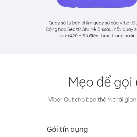
Quay số từ bàn phím quay số của Viber.
Để
Cộng hòa Séc từ Ghi-nê-Bissau, hãy quay 
sau:
+
+
420
Số điện thoại trong nước
Mẹo để gọi 
Viber Out cho bạn thêm thời gian 
Gói tín dụng