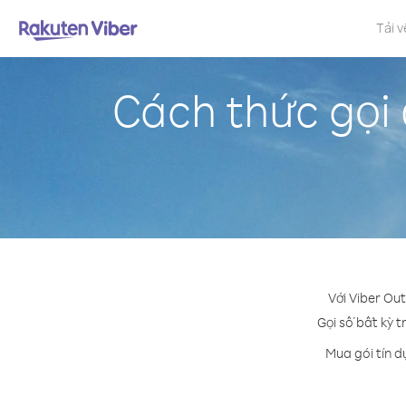
Tải v
Cách thức gọi
Với Viber Ou
Gọi số bất kỳ t
Mua gói tín d