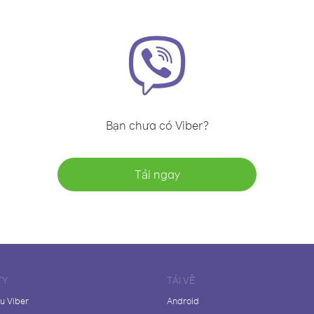
Bạn chưa có Viber?
Tải ngay
TY
TẢI VỀ
ệu Viber
Android