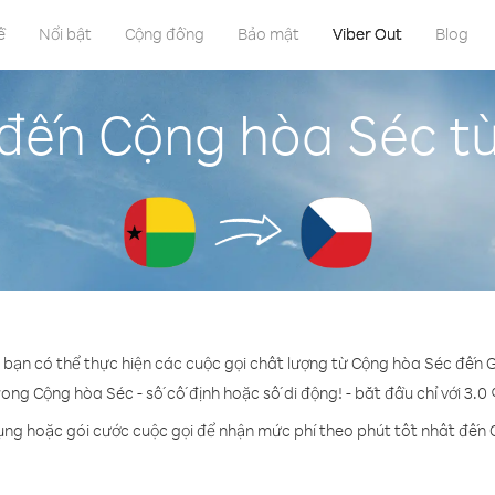
ề
Nổi bật
Cộng đồng
Bảo mật
Viber Out
Blog
 đến Cộng hòa Séc từ
t bạn có thể thực hiện các cuộc gọi chất lượng từ Cộng hòa Séc đến G
rong Cộng hòa Séc - số cố định hoặc số di động! - bắt đầu chỉ với 3.0
ụng hoặc gói cước cuộc gọi để nhận mức phí theo phút tốt nhất đến