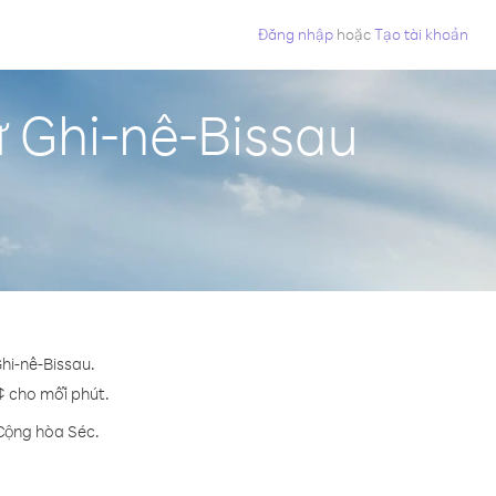
Đăng nhập
hoặc
Tạo tài khoản
 Ghi-nê-Bissau
hi-nê-Bissau.
 ¢ cho mỗi phút.
 Cộng hòa Séc.