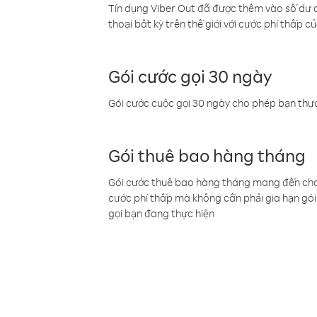
Tín dụng Viber Out đã được thêm vào số dư củ
thoại bất kỳ trên thế giới với cước phí thấp củ
Gói cước gọi 30 ngày
Gói cước cuộc gọi 30 ngày cho phép bạn thực
Gói thuê bao hàng tháng
Gói cước thuê bao hàng tháng mang đến cho b
cước phí thấp mà không cần phải gia hạn gói 
gọi bạn đang thực hiện