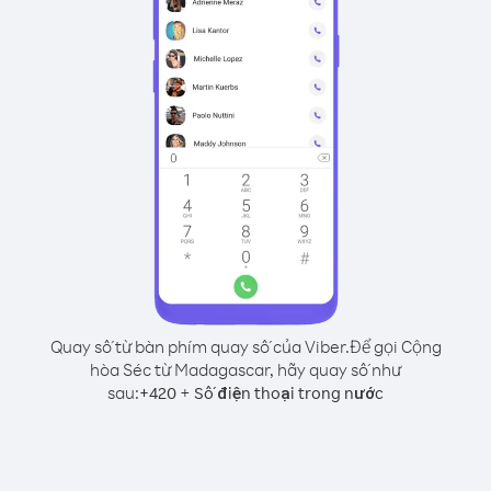
Quay số từ bàn phím quay số của Viber.
Để gọi Cộng
hòa Séc từ Madagascar, hãy quay số như
sau:
+
+
420
Số điện thoại trong nước