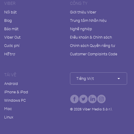
VIBER
CÔNG TY
Nổi bật
Giới thiệu Viber
Blog
Trung tâm Nhãn hiệu
Bảo mật
Nghề nghiệp
Viber Out
Điều khoản & Chính sách
Cước phí
Chính sách Quyền riêng tư
Hỗ trợ
Customer Complaints Code
TẢI VỀ
Tiếng Việt
Android
iPhone & iPad
Windows PC
Mac
©
2026
Viber Media S.à r.l.
Linux