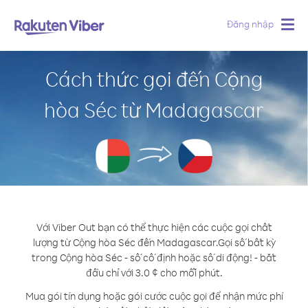
Đăng nhập
Togg
navig
Cách thức gọi đến Cộng
hòa Séc từ Madagascar
Với Viber Out bạn có thể thực hiện các cuộc gọi chất
lượng từ Cộng hòa Séc đến Madagascar.
Gọi số bất kỳ
trong Cộng hòa Séc - số cố định hoặc số di động! - bắt
đầu chỉ với 3.0 ¢ cho mỗi phút.
Mua gói tín dụng hoặc gói cước cuộc gọi để nhận mức phí