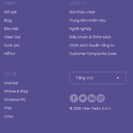
VIBER
CÔNG TY
Nổi bật
Giới thiệu Viber
Blog
Trung tâm Nhãn hiệu
Bảo mật
Nghề nghiệp
Viber Out
Điều khoản & Chính sách
Cước phí
Chính sách Quyền riêng tư
Hỗ trợ
Customer Complaints Code
TẢI VỀ
Tiếng Việt
Android
iPhone & iPad
Windows PC
Mac
©
2026
Viber Media S.à r.l.
Linux