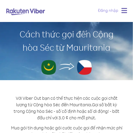
Đăng nhập
Togg
navig
Cách thức gọi đến Cộng
hòa Séc từ Mauritania
Với Viber Out bạn có thể thực hiện các cuộc gọi chất
lượng từ Cộng hòa Séc đến Mauritania.
Gọi số bất kỳ
trong Cộng hòa Séc - số cố định hoặc số di động! - bắt
đầu chỉ với 3.0 ¢ cho mỗi phút.
Mua gói tín dụng hoặc gói cước cuộc gọi để nhận mức phí