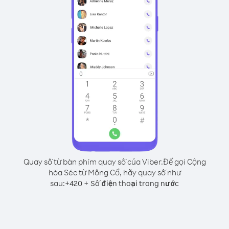
Quay số từ bàn phím quay số của Viber.
Để gọi Cộng
hòa Séc từ Mông Cổ, hãy quay số như
sau:
+
+
420
Số điện thoại trong nước