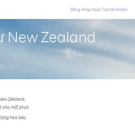
Đăng nhập
hoặc
Tạo tài khoản
từ New Zealand
 New Zealand.
 ¢ cho mỗi phút.
 Cộng hòa Séc.