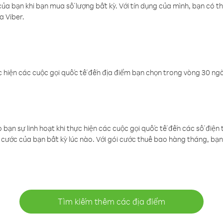
a bạn khi bạn mua số lượng bất kỳ. Với tín dụng của mình, bạn có th
a Viber.
 hiện các cuộc gọi quốc tế đến địa điểm bạn chọn trong vòng 30 ngày
ạn sự linh hoạt khi thực hiện các cuộc gọi quốc tế đến các số điện 
cước của bạn bất kỳ lúc nào. Với gói cước thuê bao hàng tháng, bạn 
Tìm kiếm thêm các địa điểm