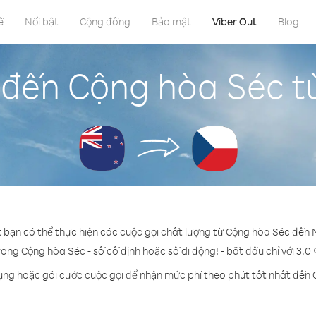
ề
Nổi bật
Cộng đồng
Bảo mật
Viber Out
Blog
 đến Cộng hòa Séc 
t bạn có thể thực hiện các cuộc gọi chất lượng từ Cộng hòa Séc đến
rong Cộng hòa Séc - số cố định hoặc số di động! - bắt đầu chỉ với 3.0
ụng hoặc gói cước cuộc gọi để nhận mức phí theo phút tốt nhất đến