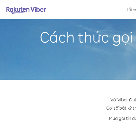
Tải v
Cách thức gọi
Với Viber Ou
Gọi số bất kỳ t
Mua gói tín d