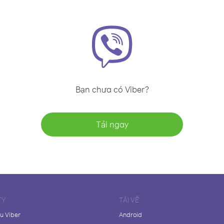
Bạn chưa có Viber?
Tải ngay
TY
TẢI VỀ
ệu Viber
Android