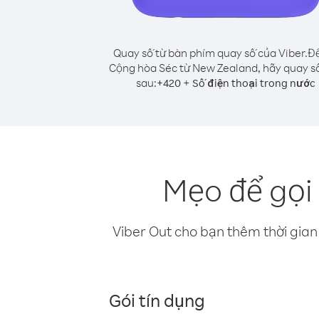
Quay số từ bàn phím quay số của Viber.
Để
Cộng hòa Séc từ New Zealand, hãy quay s
sau:
+
+
420
Số điện thoại trong nước
Mẹo để gọi
Viber Out cho bạn thêm thời gian 
Gói tín dụng