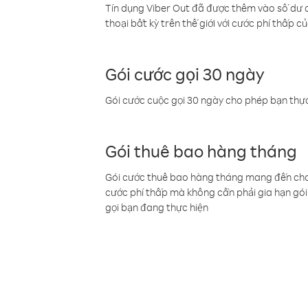
Tín dụng Viber Out đã được thêm vào số dư củ
thoại bất kỳ trên thế giới với cước phí thấp củ
Gói cước gọi 30 ngày
Gói cước cuộc gọi 30 ngày cho phép bạn thực
Gói thuê bao hàng tháng
Gói cước thuê bao hàng tháng mang đến cho b
cước phí thấp mà không cần phải gia hạn gói 
gọi bạn đang thực hiện