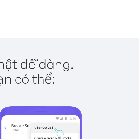
hật dễ dàng.
ạn có thể: