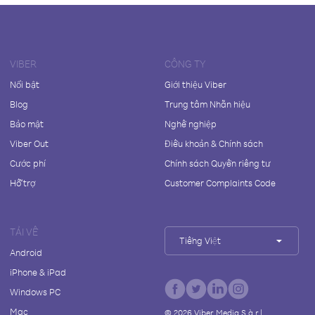
VIBER
CÔNG TY
Nổi bật
Giới thiệu Viber
Blog
Trung tâm Nhãn hiệu
Bảo mật
Nghề nghiệp
Viber Out
Điều khoản & Chính sách
Cước phí
Chính sách Quyền riêng tư
Hỗ trợ
Customer Complaints Code
TẢI VỀ
Tiếng Việt
Android
iPhone & iPad
Windows PC
Mac
©
2026
Viber Media S.à r.l.