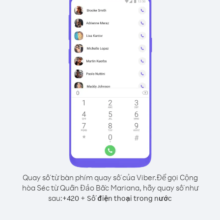
Quay số từ bàn phím quay số của Viber.
Để gọi Cộng
hòa Séc từ Quần Đảo Bắc Mariana, hãy quay số như
sau:
+
+
420
Số điện thoại trong nước