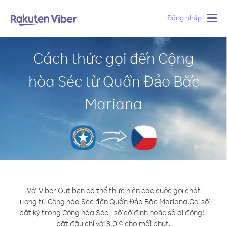
Đăng nhập
Togg
navig
Cách thức gọi đến Cộng
hòa Séc từ Quần Đảo Bắc
Mariana
Với Viber Out bạn có thể thực hiện các cuộc gọi chất
lượng từ Cộng hòa Séc đến Quần Đảo Bắc Mariana.
Gọi số
bất kỳ trong Cộng hòa Séc - số cố định hoặc số di động! -
bắt đầu chỉ với 3.0 ¢ cho mỗi phút.